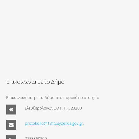
Επικοινωνία με το Δήμο
Επικοινωνήστε με το Δήμο στα παρακάτω στοιχεία
Ελευθερολακώνων 1, Τ.Κ. 23200
protokollo@1315.syzefxis.gov.gr.
2733360300