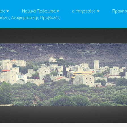
μος
Νομικά Πρόσωπα
e-Υπηρεσίες
Προκηρ
άνες Διαφημιστικής Προβολής