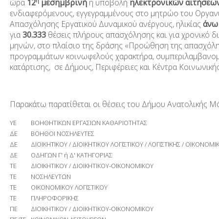
ώρα
12
μεσημβρινή
η υποβολή
ηλεκτρονικών αιτήσεω
η
ενδιαφερόμενους, εγγεγραμμένους στο μητρώο του Οργαν
Απασχόλησης Εργατικού Δυναμικού ανέργους, ηλικίας
άνω
για
30.333
θέσεις πλήρους απασχόλησης και για χρονικό δ
μηνών, στο πλαίσιο της δράσης «Προώθηση της απασχόλ
προγραμμάτων κοινωφελούς χαρακτήρα, συμπεριλαμβανομέ
κατάρτισης, σε Δήμους, Περιφέρειες και Κέντρα Κοινωνική
Παρακάτω παρατίθεται οι θέσεις του Δήμου Ανατολικής Μ
ΥΕ
ΒΟΗΘΗΤΙΚΩΝ ΕΡΓΑΣΙΩΝ ΚΑΘΑΡΙΟΤΗΤΑΣ
ΔΕ
ΒΟΗΘΟΙ ΝΟΣΗΛΕΥΤΕΣ
ΔΕ
ΔΙΟΙΚΗΤΙΚΟΥ / ΔΙΟΙΚΗΤΙΚΟΥ ΛΟΓΙΣΤΙΚΟΥ / ΛΟΓΙΣΤΙΚΗΣ / ΟΙΚΟΝΟΜΙ
ΔΕ
ΟΔΗΓΩΝ Γ' ή Δ' ΚΑΤΗΓΟΡΙΑΣ
ΤΕ
ΔΙΟΙΚΗΤΙΚΟΥ / ΔΙΟΙΚΗΤΙΚΟΥ-ΟΙΚΟΝΟΜΙΚΟΥ
ΤΕ
ΝΟΣΗΛΕΥΤΩΝ
ΤΕ
ΟΙΚΟΝΟΜΙΚΟΥ ΛΟΓΙΣΤΙΚΟΥ
ΤΕ
ΠΛΗΡΟΦΟΡΙΚΗΣ
ΠΕ
ΔΙΟΙΚΗΤΙΚΟΥ / ΔΙΟΙΚΗΤΙΚΟΥ-ΟΙΚΟΝΟΜΙΚΟΥ