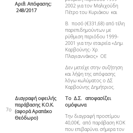
Αριθ. Απόφασης:
2002
για τον Μαλιχούδη
248/2017
Πέτρο του Κυριάκου
και
Β. ποσό (€331,68) από τέλη
παρεπιδημούντων με
ρύθμιση περιόδου 1999-
2001 για την εταιρεία «Δημ.
Καρβούνης- Χρ.
Πλαγιαννάκος» ΟΕ
Δεν μετείχε στην συζήτηση
και λήψη της απόφασης
λόγω κωλύματος ο ΔΣ
Καρβούνης Δημήτριος.
Διαγραφή οφειλής
Το Δ.Σ. αποφασίζει
παράβασης Κ.Ο.Κ.
ομόφωνα
7ο
(αφορά Αραπάκο
Την διαγραφή προστίμου
Θεόδωρο)
40,00€, από παράβαση ΚΟΚ
που επιβαρύνει σήμερα τον