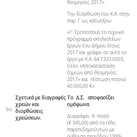
θεομηνίες 2017».
Την διόρθωση του Κ.Α. στην
παρ. Γ ως κατωτέρω:
«Γ: Τροποποιεί το τεχνικό
πρόγραμμα εκτελεστέων
έργων του Δήμου έτους
2017 και γράφει σε αυτό το
έργο με Κ.Α. 64.7333.0003,
τίτλο «Αποκατάσταση
ζημιών από θεομηνίες
2017» και πίστωση ποσού
40.000,00 €».
Σχετικά με διαγραφές
Το Δ.Σ. αποφασίζει
χρεών και
ομόφωνα
6ο
διορθώσεις
Διαγράφει: Α. ποσό
χρεώσεων.
(€.345,00)
από τα τέλη
παρεπιδημούντων με
ρύθμιση περιόδου 1999-