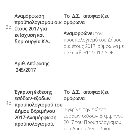
Αναμόρφωση
Το Δ.Σ. αποφασίζει
προϋπολογισμού οικ.
ομόφωνα
3ο
έτους 2017 για
Αναμορφώνει
τον
ενίσχυση και
προϋπολογισμό του Δήμου
δημιουργία Κ.Α..
οικ. έτους 2017, σύμφωνα με
την αριθ. 311/2017 ΑΟΕ
Αριθ. Απόφασης:
245/2017
Έγκριση έκθεσης
Το Δ.Σ. αποφασίζει
εσόδων-εξόδων
ομόφωνα
4ο
προϋπολογισμού του
-Εγκρίνει την έκθεση
Δήμου Β΄τριμήνου
εσόδων-εξόδων Β΄ τριμήνου
2017-Αναμόρφωση
2017 του Προϋπολογισμού
προϋπολογισμού.
του Δήμου Ανατολικής