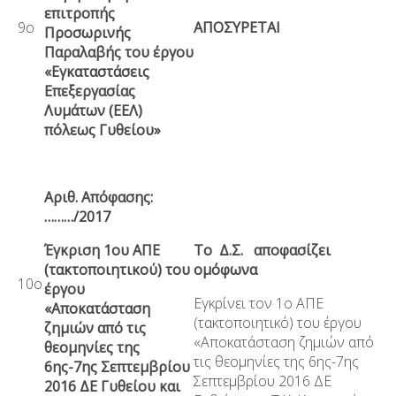
επιτροπής
9ο
ΑΠΟΣΥΡΕΤΑΙ
Προσωρινής
Παραλαβής του έργου
«Εγκαταστάσεις
Επεξεργασίας
Λυμάτων (ΕΕΛ)
πόλεως Γυθείου»
Αριθ. Απόφασης:
………/2017
Έγκριση 1ου ΑΠΕ
Το Δ.Σ. αποφασίζει
(τακτοποιητικού) του
ομόφωνα
10ο
έργου
Εγκρίνει τον 1
ο
ΑΠΕ
«Αποκατάσταση
(τακτοποιητικό) του έργου
ζημιών από τις
«Αποκατάσταση ζημιών από
θεομηνίες της
τις θεομηνίες της 6ης-7ης
6ης-7ης Σεπτεμβρίου
Σεπτεμβρίου 2016 ΔΕ
2016 ΔΕ Γυθείου και