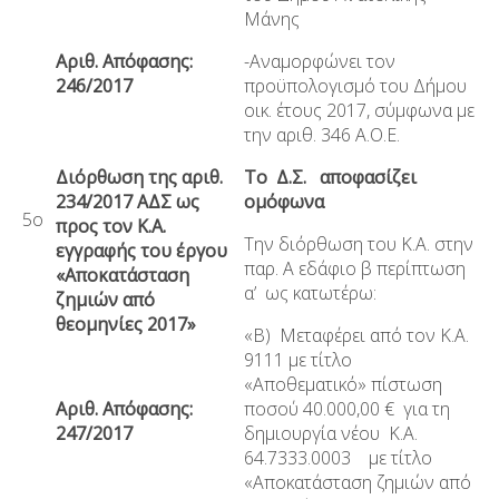
Μάνης
Αριθ. Απόφασης:
-Αναμορφώνει τον
246/2017
προϋπολογισμό του Δήμου
οικ. έτους 2017, σύμφωνα με
την αριθ. 346 Α.Ο.Ε.
Διόρθωση της αριθ.
Το Δ.Σ. αποφασίζει
234/2017 ΑΔΣ ως
ομόφωνα
5ο
προς τον Κ.Α.
Την διόρθωση του Κ.Α. στην
εγγραφής του έργου
παρ. Α εδάφιο β περίπτωση
«Αποκατάσταση
α’ ως κατωτέρω:
ζημιών από
θεομηνίες 2017»
«Β) Μεταφέρει από τον Κ.Α.
9111 με τίτλο
«Αποθεματικό» πίστωση
Αριθ. Απόφασης:
ποσού 40.000,00 € για τη
247/2017
δημιουργία νέου Κ.Α.
64.7333.0003 με τίτλο
«Αποκατάσταση ζημιών από