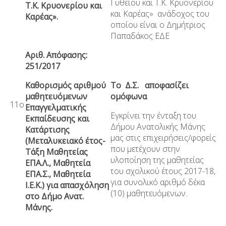
Γυθείου και Τ.Κ. Κρυονερίου
Τ.Κ. Κρυονερίου και
και Καρέας» ανάδοχος του
Καρέας».
οποίου είναι ο Δημήτριος
Παπαδάκος ΕΔΕ
Αριθ. Απόφασης:
251/2017
Καθορισμός αριθμού
Το Δ.Σ. αποφασίζει
μαθητευόμενων
ομόφωνα
11ο
Επαγγελματικής
Εγκρίνει την ένταξη του
Εκπαίδευσης και
Δήμου Ανατολικής Μάνης
Κατάρτισης
μας στις επιχειρήσεις/φορείς
(Μεταλυκειακό έτος-
που μετέχουν στην
Τάξη Μαθητείας
υλοποίηση της μαθητείας
ΕΠΑ.Λ., Μαθητεία
του σχολικού έτους 2017-18,
ΕΠΑ.Σ., Μαθητεία
για συνολικό αριθμό δέκα
Ι.Ε.Κ.) για απασχόληση
(10) μαθητευόμενων.
στο Δήμο Ανατ.
Μάνης.