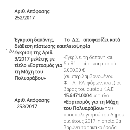
Αριθ. Απόφασης:
252/2017
Έγκριση δαπάνης,
Το Δ.Σ. αποφασίζει κατά
διάθεση πίστωσης και
πλειοψηφία
12ο
έγκριση της Αριθ.
-Εγκρίνει τη δαπάνη και
3/2017 μελέτης με
διαθέτει πίστωση ποσού
τίτλο «Εορτασμός για
5.000,00 €
τη Μάχη του
(συμπεριλαμβανομένου
Πολυαράβου»
Φ.Π.Α. ΙΚΑ, φόρων, κ.λ.π.) σε
βάρος του οικείου Κ.Α.Ε.
15.6471.0004
με τίτλο
Αριθ. Απόφασης:
«Εορτασμός για τη Μάχη
253/2017
του Πολυαράβου
»
του
προϋπολογισμού του Δήμου
οικ. έτους 2017 η οποία θα
βαρύνει τα τακτικά έσοδα