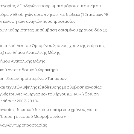
ατηγορίας ΔΕ οδηγών απορριμματοφόρου αυτοκινήτου
όμων ΔΕ οδηγών αυτοκινήτου, και δώδεκα (12) ατόμων ΥΕ
την κάλυψη των αναγκών πυροπροστασίας.
ατών Καθαριότητας με σύμβαση ορισμένου χρόνου δύο (2)
ιωτικού Δικαίου Ορισμένου Χρόνου, χρονικής διάρκειας
ες) του Δήμου Ανατολικής Μάνης
Δήμου Ανατολικής Μάνης
κού Ανταποδοτικού Χαρακτήρα
ση θέσεων προϊσταμένων Τμημάτων.
αι τεχνιτών υψηλής εξειδίκευσης με σύμβαση εργασίας
κές έρευνες και εργασίες» του έργου (ΕΣΠΑ) « Ύδρευση
ων Νήσων 2007-2013».
γασίας ιδιωτικού δικαίου ορισμένου χρόνου, για τις
 « Ύδρευση οικισμού Μαυροβουνίου »
 αναγκών πυροπροστασίας