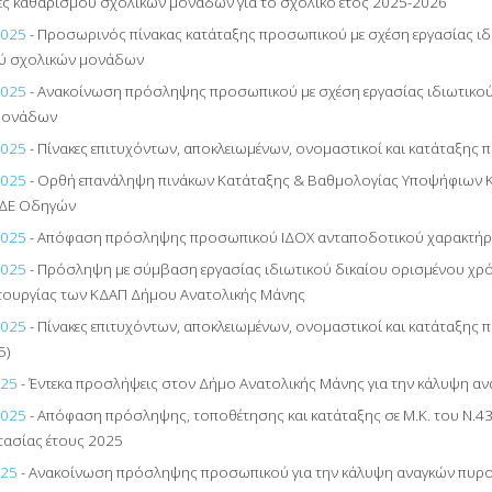
ες καθαρισμού σχολικών μονάδων για το σχολικό έτος 2025-2026
2025
- Προσωρινός πίνακας κατάταξης προσωπικού με σχέση εργασίας ιδ
ύ σχολικών μονάδων
2025
- Ανακοίνωση πρόσληψης προσωπικού με σχέση εργασίας ιδιωτικού
μονάδων
2025
- Πίνακες επιτυχόντων, αποκλειωμένων, ονομαστικοί και κατάταξη
2025
- Ορθή επανάληψη πινάκων Κατάταξης & Βαθμολογίας Υποψήφιων 
 ΔΕ Οδηγών
2025
- Απόφαση πρόσληψης προσωπικού ΙΔΟΧ ανταποδοτικού χαρακτήρ
2025
- Πρόσληψη με σύμβαση εργασίας ιδιωτικού δικαίου ορισμένου χρό
ιτουργίας των ΚΔΑΠ Δήμου Ανατολικής Μάνης
2025
- Πίνακες επιτυχόντων, αποκλειωμένων, ονομαστικοί και κατάταξη
5)
025
- Έντεκα προσλήψεις στον Δήμο Ανατολικής Μάνης για την κάλυψη α
2025
- Απόφαση πρόσληψης, τοποθέτησης και κατάταξης σε Μ.Κ. του Ν.4
ασίας έτους 2025
025
- Ανακοίνωση πρόσληψης προσωπικού για την κάλυψη αναγκών πυρ