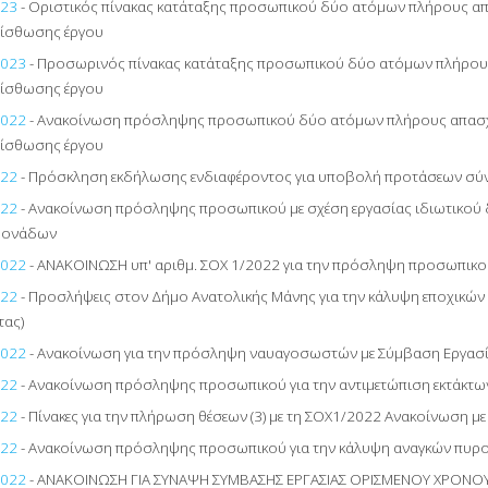
023
- Οριστικός πίνακας κατάταξης προσωπικού δύο ατόμων πλήρους α
ίσθωσης έργου
2023
- Προσωρινός πίνακας κατάταξης προσωπικού δύο ατόμων πλήρου
ίσθωσης έργου
2022
- Ανακοίνωση πρόσληψης προσωπικού δύο ατόμων πλήρους απασχ
ίσθωσης έργου
022
- Πρόσκληση εκδήλωσης ενδιαφέροντος για υποβολή προτάσεων σύνα
022
- Ανακοίνωση πρόσληψης προσωπικού με σχέση εργασίας ιδιωτικού 
μονάδων
2022
- ΑΝΑΚΟΙΝΩΣΗ υπ' αριθμ. ΣΟΧ 1/2022 για την πρόσληψη προσωπι
022
- Προσλήψεις στον Δήμο Ανατολικής Μάνης για την κάλυψη εποχικώ
τας)
2022
- Ανακοίνωση για την πρόσληψη ναυαγοσωστών με Σύμβαση Εργασί
022
- Ανακοίνωση πρόσληψης προσωπικού για την αντιμετώπιση εκτάκτω
022
- Πίνακες για την πλήρωση θέσεων (3) με τη ΣΟΧ1/2022 Ανακοίνωση μ
022
- Ανακοίνωση πρόσληψης προσωπικού για την κάλυψη αναγκών πυρ
2022
- ΑΝΑΚΟΙΝΩΣΗ ΓΙΑ ΣΥΝΑΨΗ ΣΥΜΒΑΣΗΣ ΕΡΓΑΣΙΑΣ ΟΡΙΣΜΕΝΟΥ ΧΡΟΝΟ