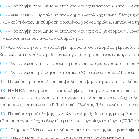
2017
- Πρόσληψη στον Δήμο Ανατολικής Μάνης: τεσσάρων (4) ατόμων κ
2017
- ΑΝΑΚΟΙΝΩΣΗ Πρόσληψη στον Δήμο Ανατολικής Μάνης: δέκα (10) ατ
νικών καθηκόντων με σύμβαση ορισμένου χρόνου τριών (3) μηνών για 
2017
- Πρόσληψη στον Δήμο Ανατολικής Μάνης: οκτώ (8) ατόμων ΥΕ Εργ
την κάλυψη εκτάκτων αναγκών καθαριότητας
017
- Ανακοίνωση για την πρόσληψη προσωπικού με Σύμβαση Εργασίας Ιδ
(3) μηνών, για την κάλυψη ειδικών κατηγοριών προσωπικού (ναυαγοσώστ
2017
- Ανακοίνωση για την πρόσληψη προσωπικού (ναυαγοσώστες) του 
2014
- Ανακοίνωση Πρόσληψης Εποχιακού (Ορισμένου Χρόνου) Προσωπι
014
- Προκήρυξη – πρόσκληση υποβολής υποψηφιοτήτων για την πλήρω
013
- Η Ε΄ ΕΠΚΑ Προκηρύσσει την πρόσληψης επιστημονικού προσωπικού κ
δικαίου ορισμένου χρόνου, για τις ανάγκες του 2ου υποέργου « Αρχαιολογι
κούμαρου », ενταγμένο στο Ε.Π. «Δυτικής Ελλάδας-Πελοποννήσου - Ιονί
013
- Προκήρυξη πρόσληψης τεχνιτών υψηλής εξειδίκευσης με σύμβαση ερ
υ 2ου υποέργου « Αρχαιολογικές έρευνες και εργασίες» του έργου (ΕΣΠΑ)
2013
- Πλήρωση 35 θέσεων στο Δήμο Ανατολικής Μάνης για την κάλυψη
2012
- ΑΝΑΚΟΙΝΩΣΗ Για τη σύναψη ΣΥΜΒΑΣΗΣ ΕΙΔΙΚΟΥ ΣΥΝΕΡΓΑΤΗ