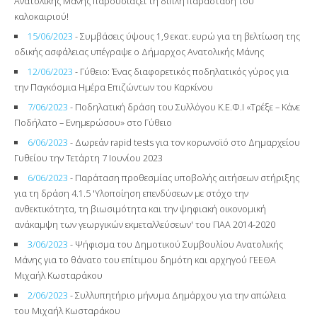
Ανατολικής Μάνης παρουσιάζει τη διπλή παράσταση του
καλοκαιριού!
15/06/2023
- Συμβάσεις ύψους 1,9 εκατ. ευρώ για τη βελτίωση της
οδικής ασφάλειας υπέγραψε ο Δήμαρχος Ανατολικής Μάνης
12/06/2023
- Γύθειο: Ένας διαφορετικός ποδηλατικός γύρος για
την Παγκόσμια Ημέρα Επιζώντων του Καρκίνου
7/06/2023
- Ποδηλατική δράση του Συλλόγου Κ.Ε.Φ.Ι «Τρέξε – Κάνε
Ποδήλατο – Ενημερώσου» στο Γύθειο
6/06/2023
- Δωρεάν rapid tests για τον κορωνοϊό στο Δημαρχείου
Γυθείου την Τετάρτη 7 Ιουνίου 2023
6/06/2023
- Παράταση προθεσμίας υποβολής αιτήσεων στήριξης
για τη δράση 4.1.5 'Υλοποίηση επενδύσεων με στόχο την
ανθεκτικότητα, τη βιωσιμότητα και την ψηφιακή οικονομική
ανάκαμψη των γεωργικών εκμεταλλεύσεων' του ΠΑΑ 2014-2020
3/06/2023
- Ψήφισμα του Δημοτικού Συμβουλίου Ανατολικής
Μάνης για το θάνατο του επίτιμου δημότη και αρχηγού ΓΕΕΘΑ
Μιχαήλ Κωσταράκου
2/06/2023
- Συλλυπητήριο μήνυμα Δημάρχου για την απώλεια
του Μιχαήλ Κωσταράκου