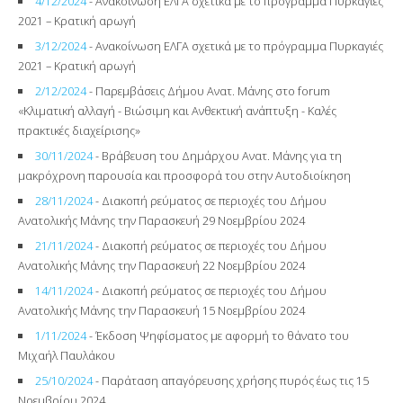
4/12/2024
- Ανακοίνωση ΕΛΓΑ σχετικά με το πρόγραμμα Πυρκαγιές
2021 – Κρατική αρωγή
3/12/2024
- Ανακοίνωση ΕΛΓΑ σχετικά με το πρόγραμμα Πυρκαγιές
2021 – Κρατική αρωγή
2/12/2024
- Παρεμβάσεις Δήμου Ανατ. Μάνης στο forum
«Κλιματική αλλαγή - Βιώσιμη και Ανθεκτική ανάπτυξη - Καλές
πρακτικές διαχείρισης»
30/11/2024
- Βράβευση του Δημάρχου Ανατ. Μάνης για τη
μακρόχρονη παρουσία και προσφορά του στην Αυτοδιοίκηση
28/11/2024
- Διακοπή ρεύματος σε περιοχές του Δήμου
Ανατολικής Μάνης την Παρασκευή 29 Νοεμβρίου 2024
21/11/2024
- Διακοπή ρεύματος σε περιοχές του Δήμου
Ανατολικής Μάνης την Παρασκευή 22 Νοεμβρίου 2024
14/11/2024
- Διακοπή ρεύματος σε περιοχές του Δήμου
Ανατολικής Μάνης την Παρασκευή 15 Νοεμβρίου 2024
1/11/2024
- Έκδοση Ψηφίσματος με αφορμή το θάνατο του
Μιχαήλ Παυλάκου
25/10/2024
- Παράταση απαγόρευσης χρήσης πυρός έως τις 15
Νοεμβρίου 2024