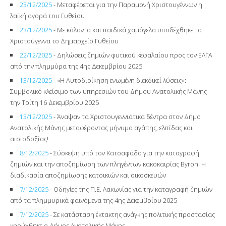
23/12/2025
- Μεταφέρεται για την Παραμονή Χριστουγέννων η
λαϊκή αγορά του Γυθείου
23/12/2025
- Με κάλαντα και παιδικά χαμόγελα υποδέχθηκε τα
Χριστούγεννα το Δημαρχείο Γυθείου
22/12/2025
- Δηλώσεις ζημιών φυτικού κεφαλαίου προς τον ΕΛΓΑ
από την πλημμύρα της 4ης Δεκεμβρίου 2025
13/12/2025
- «Η Αυτοδιοίκηση ενωμένη διεκδικεί λύσεις»:
Συμβολικό κλείσιμο των υπηρεσιών του Δήμου Ανατολικής Μάνης
την Τρίτη 16 Δεκεμβρίου 2025
13/12/2025
- Άναψαν τα Χριστουγεννιάτικα δέντρα στον Δήμο
Ανατολικής Μάνης μεταφέροντας μήνυμα αγάπης, ελπίδας και
αισιοδοξίας!
8/12/2025
- Σύσκεψη υπό τον Κατσαφάδο για την καταγραφή
ζημιών και την αποζημίωση των πληγέντων κακοκαιρίας Byron: Η
διαδικασία αποζημίωσης κατοικιών και οικοσκευών
7/12/2025
- Οδηγίες της Π.Ε. Λακωνίας για την καταγραφή ζημιών
από τα πλημμυρικά φαινόμενα της 4ης Δεκεμβρίου 2025
7/12/2025
- Σε κατάσταση έκτακτης ανάγκης πολιτικής προστασίας
κηρύχθηκε ο Δήμος Ανατολικής Μάνης