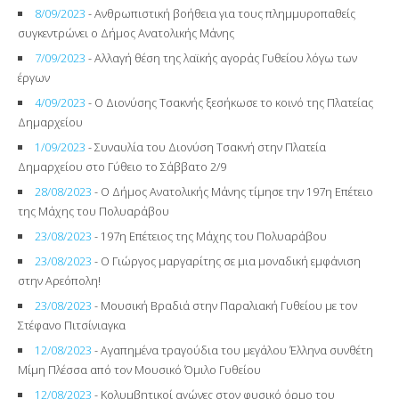
8/09/2023
- Ανθρωπιστική βοήθεια για τους πλημμυροπαθείς
συγκεντρώνει ο Δήμος Ανατολικής Μάνης
7/09/2023
- Αλλαγή θέση της λαϊκής αγοράς Γυθείου λόγω των
έργων
4/09/2023
- Ο Διονύσης Τσακνής ξεσήκωσε το κοινό της Πλατείας
Δημαρχείου
1/09/2023
- Συναυλία του Διονύση Τσακνή στην Πλατεία
Δημαρχείου στο Γύθειο το Σάββατο 2/9
28/08/2023
- Ο Δήμος Ανατολικής Μάνης τίμησε την 197η Επέτειο
της Μάχης του Πολυαράβου
23/08/2023
- 197η Επέτειος της Μάχης του Πολυαράβου
23/08/2023
- Ο Γιώργος μαργαρίτης σε μια μοναδική εμφάνιση
στην Αρεόπολη!
23/08/2023
- Μουσική Βραδιά στην Παραλιακή Γυθείου με τον
Στέφανο Πιτσίνιαγκα
12/08/2023
- Aγαπημένα τραγούδια του μεγάλου Έλληνα συνθέτη
Μίμη Πλέσσα από τον Μουσικό Όμιλο Γυθείου
12/08/2023
- Κολυμβητικοί αγώνες στον φυσικό όρμο του