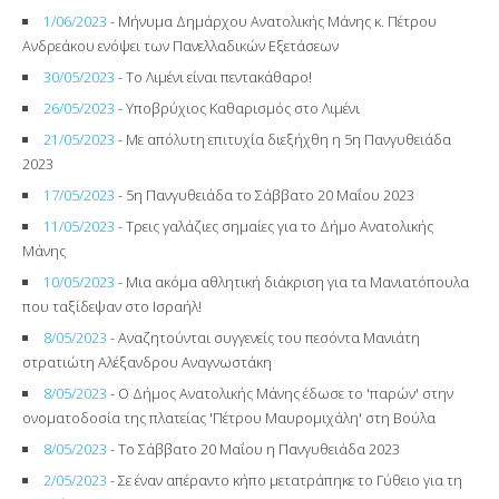
1/06/2023
- Μήνυμα Δημάρχου Ανατολικής Μάνης κ. Πέτρου
Ανδρεάκου ενόψει των Πανελλαδικών Εξετάσεων
30/05/2023
- Το Λιμένι είναι πεντακάθαρο!
26/05/2023
- Υποβρύχιος Καθαρισμός στο Λιμένι
21/05/2023
- Με απόλυτη επιτυχία διεξήχθη η 5η Πανγυθειάδα
2023
17/05/2023
- 5η Πανγυθειάδα το Σάββατο 20 Μαΐου 2023
11/05/2023
- Τρεις γαλάζιες σημαίες για το Δήμο Ανατολικής
Μάνης
10/05/2023
- Μια ακόμα αθλητική διάκριση για τα Μανιατόπουλα
που ταξίδεψαν στο Ισραήλ!
8/05/2023
- Αναζητούνται συγγενείς του πεσόντα Μανιάτη
στρατιώτη Αλέξανδρου Αναγνωστάκη
8/05/2023
- Ο Δήμος Ανατολικής Μάνης έδωσε το 'παρών' στην
ονοματοδοσία της πλατείας 'Πέτρου Μαυρομιχάλη' στη Βούλα
8/05/2023
- Το Σάββατο 20 Μαΐου η Πανγυθειάδα 2023
2/05/2023
- Σε έναν απέραντο κήπο μετατράπηκε το Γύθειο για τη