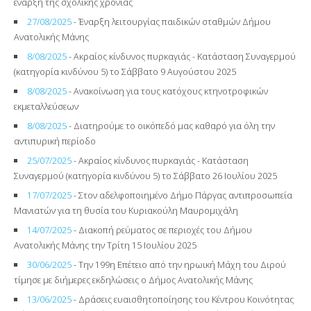
έναρξη της σχολικής χρονιάς
27/08/2025
- Έναρξη λειτουργίας παιδικών σταθμών Δήμου
Ανατολικής Μάνης
8/08/2025
- Ακραίος κίνδυνος πυρκαγιάς - Κατάσταση Συναγερμού
(κατηγορία κινδύνου 5) το Σάββατο 9 Aυγούστου 2025
8/08/2025
- Ανακοίνωση για τους κατόχους κτηνοτροφικών
εκμεταλλεύσεων
8/08/2025
- Διατηρούμε το οικόπεδό μας καθαρό για όλη την
αντιπυρική περίοδο
25/07/2025
- Ακραίος κίνδυνος πυρκαγιάς - Κατάσταση
Συναγερμού (κατηγορία κινδύνου 5) το Σάββατο 26 Ιουλίου 2025
17/07/2025
- Στον αδελφοποιημένο Δήμο Πάργας αντιπροσωπεία
Μανιατών για τη θυσία του Κυριακούλη Μαυρομιχάλη
14/07/2025
- Διακοπή ρεύματος σε περιοχές του Δήμου
Ανατολικής Μάνης την Τρίτη 15 Ιουλίου 2025
30/06/2025
- Την 199η Επέτειο από την ηρωική Μάχη του Διρού
τίμησε με διήμερες εκδηλώσεις ο Δήμος Ανατολικής Μάνης
13/06/2025
- Δράσεις ευαισθητοποίησης του Κέντρου Κοινότητας