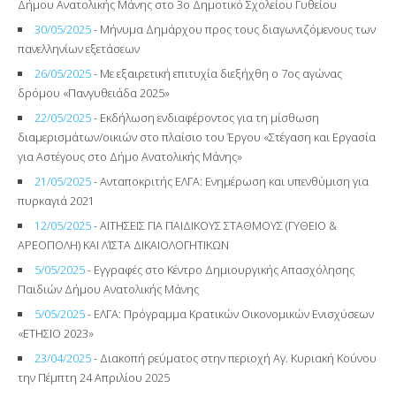
Δήμου Ανατολικής Μάνης στο 3ο Δημοτικό Σχολείου Γυθείου
30/05/2025
- Μήνυμα Δημάρχου προς τους διαγωνιζόμενους των
πανελληνίων εξετάσεων
26/05/2025
- Με εξαιρετική επιτυχία διεξήχθη ο 7ος αγώνας
δρόμου «Πανγυθειάδα 2025»
22/05/2025
- Εκδήλωση ενδιαφέροντος για τη μίσθωση
διαμερισμάτων/οικιών στο πλαίσιο του Έργου «Στέγαση και Εργασία
για Αστέγους στο Δήμο Ανατολικής Μάνης»
21/05/2025
- Ανταποκριτής ΕΛΓΑ: Ενημέρωση και υπενθύμιση για
πυρκαγιά 2021
12/05/2025
- ΑΙΤΗΣΕΙΣ ΓΙΑ ΠΑΙΔΙΚΟΥΣ ΣΤΑΘΜΟΥΣ (ΓΥΘΕΙΟ &
ΑΡΕΟΠΟΛΗ) ΚΑΙ ΛΊΣΤΑ ΔΙΚΑΙΟΛΟΓΗΤΙΚΩΝ
5/05/2025
- Εγγραφές στο Κέντρo Δημιουργικής Απασχόλησης
Παιδιών Δήμου Ανατολικής Μάνης
5/05/2025
- ΕΛΓΑ: Πρόγραμμα Κρατικών Οικονομικών Ενισχύσεων
«ΕΤΗΣΙΟ 2023»
23/04/2025
- Διακοπή ρεύματος στην περιοχή Αγ. Κυριακή Κούνου
την Πέμπτη 24 Απριλίου 2025