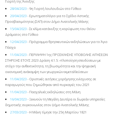
Γιορτή της Άνοιξης
28/04/2023
- 9η Γιορτή λουλουδιών στο Γύθειο
20/04/2023
- Ερωτηματολόγιο για το Σχέδιο Αστικής
Προσβασιμότητας (ΣΑΠ) στον Δήμο Ανατολικής Μάνης
15/04/2023
- Σε κλίμα κατάνυξης η κορύφωση του Θείου
Δράματος στο Γύθειο
12/04/2023
- Πρόγραμμα θρησκευτικών εκδηλώσεων για το Άγιο
Πάσχα
11/04/2023
- ΠΕΡΙΛΗΨΗ 1ης ΠΡΟΣΚΛΗΣΗΣ ΥΠΟΒΟΛΗΣ ΑΙΤΗΣΕΩΝ
ΣΤΗΡΙΞΗΣ ΕΤΟΥΣ 2023 Δράση 4.1.5: «Υλοποίηση επενδύσεων με
στόχο την ανθεκτικότητα, τη βιωσιμότητα και την ψηφιακή
οικονομική ανάκαμψη των γεωργικών εκμεταλλεύσεων
11/04/2023
- Οριστικές αιτήσεις χορήγησης ενίσχυσης σε
παραγωγούς που ζημιώθηκαν από πυρκαγιές του 2021
11/04/2023
- Πασχαλινές εκδηλώσεις στη Μάνη
16/04/2023
- Ξεκινούν τη Μεγάλη Δευτέρα οι δωρεάν υπηρεσίες
δημοτικής συγκοινωνίας στον Δήμο Ανατολικής Μάνης
27/03/2023
- Η Μάνη τίμησε την 25η Μαρτίου 1821