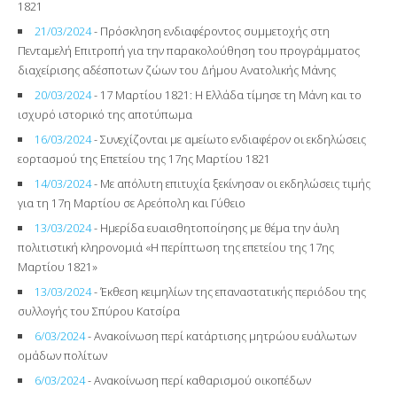
1821
21/03/2024
- Πρόσκληση ενδιαφέροντος συμμετοχής στη
Πενταμελή Επιτροπή για την παρακολούθηση του προγράμματος
διαχείρισης αδέσποτων ζώων του Δήμου Ανατολικής Μάνης
20/03/2024
- 17 Μαρτίου 1821: Η Ελλάδα τίμησε τη Μάνη και το
ισχυρό ιστορικό της αποτύπωμα
16/03/2024
- Συνεχίζονται με αμείωτο ενδιαφέρον οι εκδηλώσεις
εορτασμού της Επετείου της 17ης Μαρτίου 1821
14/03/2024
- Με απόλυτη επιτυχία ξεκίνησαν οι εκδηλώσεις τιμής
για τη 17η Μαρτίου σε Αρεόπολη και Γύθειο
13/03/2024
- Ημερίδα ευαισθητοποίησης με θέμα την άυλη
πολιτιστική κληρονομιά «Η περίπτωση της επετείου της 17ης
Μαρτίου 1821»
13/03/2024
- Έκθεση κειμηλίων της επαναστατικής περιόδου της
συλλογής του Σπύρου Κατσίρα
6/03/2024
- Ανακοίνωση περί κατάρτισης μητρώου ευάλωτων
ομάδων πολίτων
6/03/2024
- Ανακοίνωση περί καθαρισμού οικοπέδων