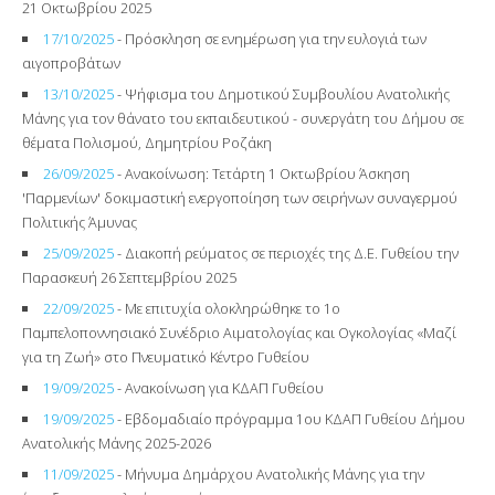
21 Οκτωβρίου 2025
17/10/2025
- Πρόσκληση σε ενημέρωση για την ευλογιά των
αιγοπροβάτων
13/10/2025
- Ψήφισμα του Δημοτικού Συμβουλίου Ανατολικής
Μάνης για τον θάνατο του εκπαιδευτικού - συνεργάτη του Δήμου σε
θέματα Πολισμού, Δημητρίου Ροζάκη
26/09/2025
- Ανακοίνωση: Τετάρτη 1 Οκτωβρίου Άσκηση
'Παρμενίων' δοκιμαστική ενεργοποίηση των σειρήνων συναγερμού
Πολιτικής Άμυνας
25/09/2025
- Διακοπή ρεύματος σε περιοχές της Δ.Ε. Γυθείου την
Παρασκευή 26 Σεπτεμβρίου 2025
22/09/2025
- Με επιτυχία ολοκληρώθηκε το 1ο
Παμπελοποννησιακό Συνέδριο Αιματολογίας και Ογκολογίας «Μαζί
για τη Ζωή» στο Πνευματικό Κέντρο Γυθείου
19/09/2025
- Ανακοίνωση για ΚΔΑΠ Γυθείου
19/09/2025
- Εβδομαδιαίο πρόγραμμα 1ου ΚΔΑΠ Γυθείου Δήμου
Ανατολικής Μάνης 2025-2026
11/09/2025
- Μήνυμα Δημάρχου Ανατολικής Μάνης για την