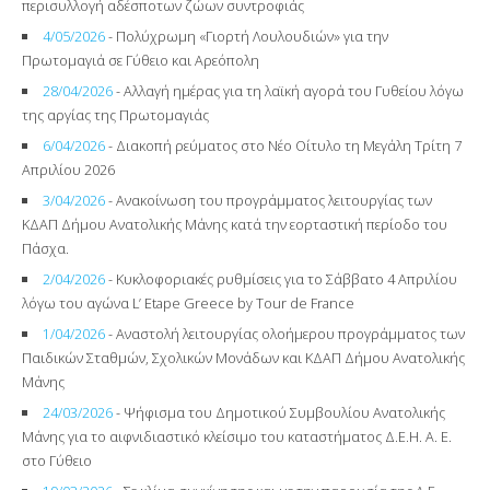
περισυλλογή αδέσποτων ζώων συντροφιάς
4/05/2026
- Πολύχρωμη «Γιορτή Λουλουδιών» για την
Πρωτομαγιά σε Γύθειο και Αρεόπολη
28/04/2026
- Αλλαγή ημέρας για τη λαϊκή αγορά του Γυθείου λόγω
της αργίας της Πρωτομαγιάς
6/04/2026
- Διακοπή ρεύματος στο Νέο Οίτυλο τη Μεγάλη Τρίτη 7
Απριλίου 2026
3/04/2026
- Ανακοίνωση του προγράμματος λειτουργίας των
ΚΔΑΠ Δήμου Ανατολικής Μάνης κατά την εορταστική περίοδο του
Πάσχα.
2/04/2026
- Kυκλοφοριακές ρυθμίσεις για το Σάββατο 4 Απριλίου
λόγω του αγώνα L’ Etape Greece by Tour de France
1/04/2026
- Αναστολή λειτουργίας ολοήμερου προγράμματος των
Παιδικών Σταθμών, Σχολικών Μονάδων και ΚΔΑΠ Δήμου Ανατολικής
Μάνης
24/03/2026
- Ψήφισμα του Δημοτικού Συμβουλίου Ανατολικής
Μάνης για το αιφνιδιαστικό κλείσιμο του καταστήματος Δ.Ε.Η. Α. Ε.
στο Γύθειο