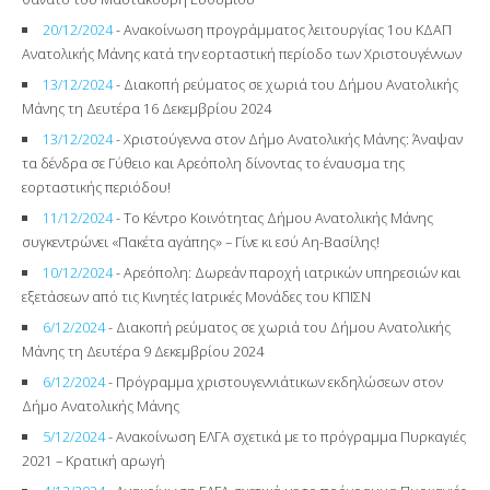
20/12/2024
- Ανακοίνωση προγράμματος λειτουργίας 1ου ΚΔΑΠ
Ανατολικής Μάνης κατά την εορταστική περίοδο των Χριστουγέννων
13/12/2024
- Διακοπή ρεύματος σε χωριά του Δήμου Ανατολικής
Μάνης τη Δευτέρα 16 Δεκεμβρίου 2024
13/12/2024
- Χριστούγεννα στον Δήμο Ανατολικής Μάνης: Άναψαν
τα δένδρα σε Γύθειο και Αρεόπολη δίνοντας το έναυσμα της
εορταστικής περιόδου!
11/12/2024
- Το Κέντρο Κοινότητας Δήμου Ανατολικής Μάνης
συγκεντρώνει «Πακέτα αγάπης» – Γίνε κι εσύ Αη-Βασίλης!
10/12/2024
- Αρεόπολη: Δωρεάν παροχή ιατρικών υπηρεσιών και
εξετάσεων από τις Κινητές Ιατρικές Μονάδες του ΚΠΙΣΝ
6/12/2024
- Διακοπή ρεύματος σε χωριά του Δήμου Ανατολικής
Μάνης τη Δευτέρα 9 Δεκεμβρίου 2024
6/12/2024
- Πρόγραμμα χριστουγεννιάτικων εκδηλώσεων στον
Δήμο Ανατολικής Μάνης
5/12/2024
- Ανακοίνωση ΕΛΓΑ σχετικά με το πρόγραμμα Πυρκαγιές
2021 – Κρατική αρωγή