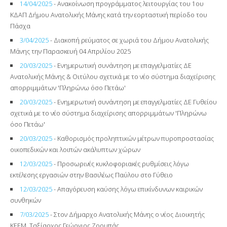
14/04/2025
- Ανακοίνωση προγράμματος λειτουργίας του 1ου
ΚΔΑΠ Δήμου Ανατολικής Μάνης κατά την εορταστική περίοδο του
Πάσχα
3/04/2025
- Διακοπή ρεύματος σε χωριά του Δήμου Ανατολικής
Μάνης την Παρασκευή 04 Απριλίου 2025
20/03/2025
- Ενημερωτική συνάντηση με επαγγελματίες ΔΕ
Ανατολικής Μάνης & Οιτύλου σχετικά με το νέο σύστημα διαχείρισης
απορριμμάτων 'Πληρώνω όσο Πετάω'
20/03/2025
- Ενημερωτική συνάντηση με επαγγελματίες ΔΕ Γυθείου
σχετικά με το νέο σύστημα διαχείρισης απορριμμάτων 'Πληρώνω
όσο Πετάω'
20/03/2025
- Καθορισμός προληπτικών μέτρων πυροπροστασίας
οικοπεδικών και λοιπών ακάλυπτων χώρων
12/03/2025
- Προσωρινές κυκλοφοριακές ρυθμίσεις λόγω
εκτέλεσης εργασιών στην Βασιλέως Παύλου στο Γύθειο
12/03/2025
- Απαγόρευση καύσης λόγω επικίνδυνων καιρικών
συνθηκών
7/03/2025
- Στον Δήμαρχο Ανατολικής Μάνης ο νέος Διοικητής
ΚΕΕΜ, Ταξίαρχος Γεώργιος Ζορμπάς