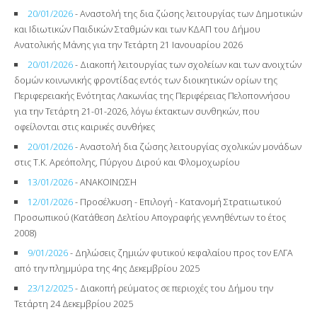
20/01/2026
- Αναστολή της δια ζώσης λειτουργίας των Δημοτικών
και Ιδιωτικών Παιδικών Σταθμών και των ΚΔΑΠ του Δήμου
Ανατολικής Μάνης για την Τετάρτη 21 Ιανουαρίου 2026
20/01/2026
- Διακοπή λειτουργίας των σχολείων και των ανοιχτών
δομών κοινωνικής φροντίδας εντός των διοικητικών ορίων της
Περιφερειακής Ενότητας Λακωνίας της Περιφέρειας Πελοποννήσου
για την Τετάρτη 21-01-2026, λόγω έκτακτων συνθηκών, που
οφείλονται στις καιρικές συνθήκες
20/01/2026
- Αναστολή δια ζώσης λειτουργίας σχολικών μονάδων
στις Τ.Κ. Αρεόπολης, Πύργου Διρού και Φλομοχωρίου
13/01/2026
- ΑΝΑΚΟΙΝΩΣΗ
12/01/2026
- Προσέλκυση - Επιλογή - Κατανομή Στρατιωτικού
Προσωπικού (Κατάθεση Δελτίου Απογραφής γεννηθέντων το έτος
2008)
9/01/2026
- Δηλώσεις ζημιών φυτικού κεφαλαίου προς τον ΕΛΓΑ
από την πλημμύρα της 4ης Δεκεμβρίου 2025
23/12/2025
- Διακοπή ρεύματος σε περιοχές του Δήμου την
Τετάρτη 24 Δεκεμβρίου 2025