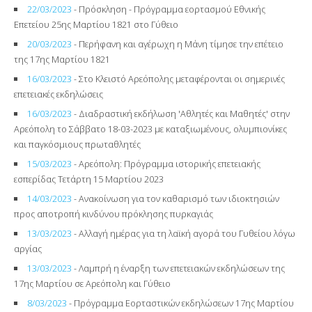
22/03/2023
- Πρόσκληση - Πρόγραμμα εορτασμού Εθνικής
Επετείου 25ης Μαρτίου 1821 στο Γύθειο
20/03/2023
- Περήφανη και αγέρωχη η Μάνη τίμησε την επέτειο
της 17ης Μαρτίου 1821
16/03/2023
- Στο Κλειστό Αρεόπολης μεταφέρονται οι σημερινές
επετειακές εκδηλώσεις
16/03/2023
- Διαδραστική εκδήλωση 'Αθλητές και Μαθητές' στην
Αρεόπολη το Σάββατο 18-03-2023 με καταξιωμένους, ολυμπιονίκες
και παγκόσμιους πρωταθλητές
15/03/2023
- Αρεόπολη: Πρόγραμμα ιστορικής επετειακής
εσπερίδας Τετάρτη 15 Μαρτίου 2023
14/03/2023
- Ανακοίνωση για τον καθαρισμό των ιδιοκτησιών
προς αποτροπή κινδύνου πρόκλησης πυρκαγιάς
13/03/2023
- Αλλαγή ημέρας για τη λαϊκή αγορά του Γυθείου λόγω
αργίας
13/03/2023
- Λαμπρή η έναρξη των επετειακών εκδηλώσεων της
17ης Μαρτίου σε Αρεόπολη και Γύθειο
8/03/2023
- Πρόγραμμα Εορταστικών εκδηλώσεων 17ης Μαρτίου