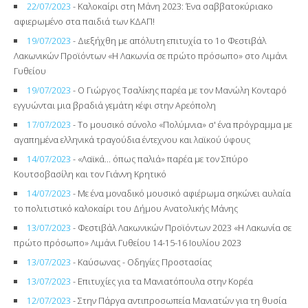
22/07/2023
- Καλοκαίρι στη Μάνη 2023: Ένα σαββατοκύριακο
αφιερωμένο στα παιδιά των ΚΔΑΠ!
19/07/2023
- Διεξήχθη με απόλυτη επιτυχία το 1ο Φεστιβάλ
Λακωνικών Προϊόντων «Η Λακωνία σε πρώτο πρόσωπο» στο Λιμάνι
Γυθείου
19/07/2023
- Ο Γιώργος Τσαλίκης παρέα με τον Μανώλη Κονταρό
εγγυώνται μια βραδιά γεμάτη κέφι στην Αρεόπολη
17/07/2023
- Το μουσικό σύνολο «Πολύμνια» σ' ένα πρόγραμμα με
αγαπημένα ελληνικά τραγούδια έντεχνου και λαϊκού ύφους
14/07/2023
- «Λαϊκά… όπως παλιά» παρέα με τον Σπύρο
Κουτσοβασίλη και τον Γιάννη Κρητικό
14/07/2023
- Με ένα μοναδικό μουσικό αφιέρωμα σηκώνει αυλαία
το πολιτιστικό καλοκαίρι του Δήμου Ανατολικής Μάνης
13/07/2023
- Φεστιβάλ Λακωνικών Προϊόντων 2023 «Η Λακωνία σε
πρώτο πρόσωπο» Λιμάνι Γυθείου 14-15-16 Ιουλίου 2023
13/07/2023
- Καύσωνας - Οδηγίες Προστασίας
13/07/2023
- Επιτυχίες για τα Μανιατόπουλα στην Κορέα
12/07/2023
- Στην Πάργα αντιπροσωπεία Μανιατών για τη θυσία