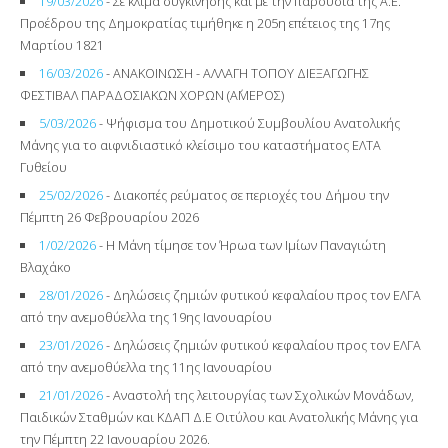
19/03/2026
- Σε κλίμα συγκίνησης και με την παρουσία της Α.Ε.
Προέδρου της Δημοκρατίας τιμήθηκε η 205η επέτειος της 17ης
Μαρτίου 1821
16/03/2026
- ΑΝΑΚΟΙΝΩΣΗ - ΑΛΛΑΓΗ ΤΟΠΟΥ ΔΙΕΞΑΓΩΓΗΣ
ΦΕΣΤΙΒΑΛ ΠΑΡΑΔΟΣΙΑΚΩΝ ΧΟΡΩΝ (Α΄ΜΕΡΟΣ)
5/03/2026
- Ψήφισμα του Δημοτικού Συμβουλίου Ανατολικής
Μάνης για το αιφνιδιαστικό κλείσιμο του καταστήματος ΕΛΤΑ
Γυθείου
25/02/2026
- Διακοπές ρεύματος σε περιοχές του Δήμου την
Πέμπτη 26 Φεβρουαρίου 2026
1/02/2026
- Η Μάνη τίμησε τον Ήρωα των Ιμίων Παναγιώτη
Βλαχάκο
28/01/2026
- Δηλώσεις ζημιών φυτικού κεφαλαίου προς τον ΕΛΓΑ
από την ανεμοθύελλα της 19ης Ιανουαρίου
23/01/2026
- Δηλώσεις ζημιών φυτικού κεφαλαίου προς τον ΕΛΓΑ
από την ανεμοθύελλα της 11ης Ιανουαρίου
21/01/2026
- Αναστολή της λειτουργίας των Σχολικών Μονάδων,
Παιδικών Σταθμών και ΚΔΑΠ Δ.Ε Οιτύλου και Ανατολικής Μάνης για
την Πέμπτη 22 Ιανουαρίου 2026.