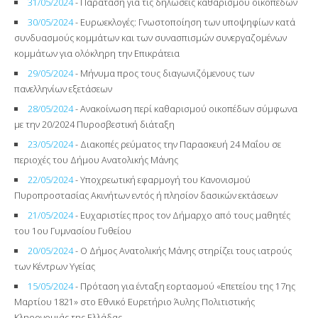
31/05/2024
- Παράταση για τις δηλώσεις καθαρισμού οικοπέδων
30/05/2024
- Ευρωεκλογές: Γνωστοποίηση των υποψηφίων κατά
συνδυασμούς κομμάτων και των συνασπισμών συνεργαζομένων
κομμάτων για ολόκληρη την Επικράτεια
29/05/2024
- Μήνυμα προς τους διαγωνιζόμενους των
πανελληνίων εξετάσεων
28/05/2024
- Ανακοίνωση περί καθαρισμού οικοπέδων σύμφωνα
με την 20/2024 Πυροσβεστική διάταξη
23/05/2024
- Διακοπές ρεύματος την Παρασκευή 24 Μαΐου σε
περιοχές του Δήμου Ανατολικής Μάνης
22/05/2024
- Υποχρεωτική εφαρμογή του Κανονισμού
Πυροπροστασίας Ακινήτων εντός ή πλησίον δασικών εκτάσεων
21/05/2024
- Ευχαριστίες προς τον Δήμαρχο από τους μαθητές
του 1ου Γυμνασίου Γυθείου
20/05/2024
- Ο Δήμος Ανατολικής Μάνης στηρίζει τους ιατρούς
των Κέντρων Υγείας
15/05/2024
- Πρόταση για ένταξη εορτασμού «Επετείου της 17ης
Μαρτίου 1821» στο Εθνικό Ευρετήριο Άυλης Πολιτιστικής
Κληρονομιάς της Ελλάδας