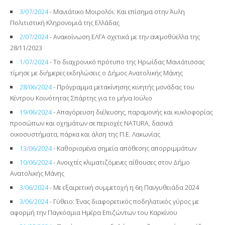
3/07/2024
- Μανιάτικο Μοιρολόι: Και επίσημα στην Άυλη
Πολιτιστική Κληρονομιά της Ελλάδας
2/07/2024
- Ανακοίνωση ΕΛΓΑ σχετικά με την ανεμοθύελλα της
28/11/2023
1/07/2024
- Το διαχρονικό πρότυπο της Ηρωίδας Μανιάτισσας
τίμησε με διήμερες εκδηλώσεις ο Δήμος Ανατολικής Μάνης
28/06/2024
- Πρόγραμμα μετακίνησης κινητής μονάδας του
Κέντρου Κοινότητας Σπάρτης για το μήνα Ιούλιο
19/06/2024
- Απαγόρευση διέλευσης, παραμονής και κυκλοφορίας
προσώπων και οχημάτων σε περιοχές NATURA, δασικά
οικοσυστήματα, πάρκα και άλση της Π.Ε. Λακωνίας
13/06/2024
- Kαθορισμένα σημεία απόθεσης απορριμμάτων
10/06/2024
- Ανοιχτές κλιματιζόμενες αίθουσες στον Δήμο
Ανατολικής Μάνης
3/06/2024
- Με εξαιρετική συμμετοχή η 6η Πανγυθειάδα 2024
3/06/2024
- Γύθειο: Ένας διαφορετικός ποδηλατικός γύρος με
αφορμή την Παγκόσμια Ημέρα Επιζώντων του Καρκίνου