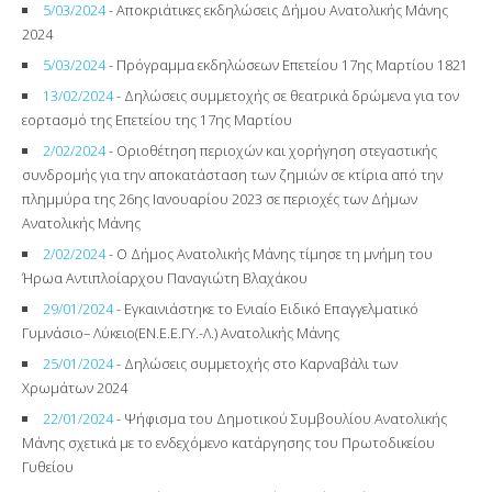
5/03/2024
- Αποκριάτικες εκδηλώσεις Δήμου Ανατολικής Μάνης
2024
5/03/2024
- Πρόγραμμα εκδηλώσεων Επετείου 17ης Μαρτίου 1821
13/02/2024
- Δηλώσεις συμμετοχής σε θεατρικά δρώμενα για τον
εορτασμό της Επετείου της 17ης Μαρτίου
2/02/2024
- Οριοθέτηση περιοχών και χορήγηση στεγαστικής
συνδρομής για την αποκατάσταση των ζημιών σε κτίρια από την
πλημμύρα της 26ης Ιανουαρίου 2023 σε περιοχές των Δήμων
Ανατολικής Μάνης
2/02/2024
- Ο Δήμος Ανατολικής Μάνης τίμησε τη μνήμη του
Ήρωα Αντιπλοίαρχου Παναγιώτη Βλαχάκου
29/01/2024
- Εγκαινιάστηκε το Ενιαίο Ειδικό Επαγγελματικό
Γυμνάσιο– Λύκειο(ΕΝ.Ε.Ε.ΓΥ.-Λ.) Ανατολικής Μάνης
25/01/2024
- Δηλώσεις συμμετοχής στο Καρναβάλι των
Χρωμάτων 2024
22/01/2024
- Ψήφισμα του Δημοτικού Συμβουλίου Ανατολικής
Μάνης σχετικά με το ενδεχόμενο κατάργησης του Πρωτοδικείου
Γυθείου