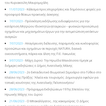
του Κυριακούλη Μαυρομιχάλη
11/07/2023
- Κάλεσμα προς επιχειρήσεις και δημόσιους φορείς για
προσφορά θέσεων πρακτικής άσκησης
7/07/2023
- Πρόσκληση εκδήλωσης ενδιαφέροντος για την
κατάρτιση Μητρώου Ιδιοκτητών (εταιρειών – φυσικών προσώπων)
οχημάτων και μηχανημάτων έργων για την αντιμετώπιση εκτάκτων
αναγκών
7/07/2023
- Απαγόρευση διέλευσης, παραμονής και κυκλοφορίας
προσώπων και οχημάτων σε περιοχές NATURA, δασικά
οικοσυστήματα, πάρκα και άλση της Π.Ε. Λακωνίας
3/07/2023
- Μάχη Διρού: Την Ηρωίδα Μανιάτισσα τίμησε με
διήμερες εκδηλώσεις ο Δήμος Ανατολικής Μάνης
28/06/2023
- 2ο Εκπαιδευτικό Βιωματικό Σεμινάριο στο Γύθειο στο
πλαίσιο της Πράξης: 'Αλιεία και τουρισμός: Δημιουργία οφελών για
τοπικές κοινότητες της Ανατολικής Πελοποννήσου'
28/06/2023
- Πρόγραμμα Εκδηλώσεων 197ης Επετείου της
Ηρωικής Μάχης του Διρού
21/06/2023
- Ο Μπακαλόγατος...της κακομοίρας: Ο Δήμος