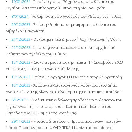
19/01/2024
- Τρισάγιο για τα 176 χρόνια από το θάνατο του
μεγάλου Μανιάτη Οπλαρχηγού Πετρόμπεη Μαυρομιχάλη
8/01/2024
- Με λαμπρότητα ο Αγιασμός των Υδάτων στο Γύθειο
29/12/2023
- Έκδοση Ψηφίσματος με αφορμή το θάνατο του
Λιβεράκου Παναγιώτη
24/12/2023
- Ορκίστηκε η νέα Δημοτική Αρχή Ανατολικής Μάνης
22/12/2023
- Χριστουγεννιάτικα κάλαντα στο Δημαρχείο από
μαθητές των σχολείων του Γυθείου
13/12/2023
- Διακοπές ρεύματος την Πέμπτη 14 Δεκεμβρίου 2023
σε περιοχές του Δήμου Ανατολικής Μάνης
13/12/2023
- Επίσκεψη Αρχηγού ΓΕΕΘΑ στην ιστορική Αρεόπολη
13/12/2023
- Άναψαν τα Χριστουγεννιάτικα δέντρα στον Δήμο
Ανατολικής Μάνης δίνοντας το έναυσμα της εορταστικής περιόδου!
6/12/2023
- Διαδικτυακή εκδήλωση προβολής των δράσεων του
έργου: «Ανάδειξη του Ιστορικού - Πολιτισμικού Πλούτου του
Παραδοσιακού Οικισμού της Καστάνιας»
29/11/2023
- Μονάδα Διαχείρισης Προστατευόμενων Περιοχών
Νότιας Πελοποννήσου του ΟΦΥΠΕΚΑ: Ημερίδα παρουσίασης