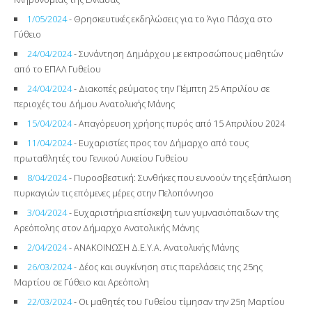
1/05/2024
- Θρησκευτικές εκδηλώσεις για το Άγιο Πάσχα στο
Γύθειο
24/04/2024
- Συνάντηση Δημάρχου με εκπροσώπους μαθητών
από το ΕΠΑΛ Γυθείου
24/04/2024
- Διακοπές ρεύματος την Πέμπτη 25 Απριλίου σε
περιοχές του Δήμου Ανατολικής Μάνης
15/04/2024
- Απαγόρευση χρήσης πυρός από 15 Απριλίου 2024
11/04/2024
- Ευχαριστίες προς τον Δήμαρχο από τους
πρωταθλητές του Γενικού Λυκείου Γυθείου
8/04/2024
- Πυροσβεστική: Συνθήκες που ευνοούν της εξάπλωση
πυρκαγιών τις επόμενες μέρες στην Πελοπόννησο
3/04/2024
- Ευχαριστήρια επίσκεψη των γυμνασιόπαιδων της
Αρεόπολης στον Δήμαρχο Ανατολικής Μάνης
2/04/2024
- ΑΝΑΚΟΙΝΩΣΗ Δ.Ε.Υ.Α. Ανατολικής Μάνης
26/03/2024
- Δέος και συγκίνηση στις παρελάσεις της 25ης
Μαρτίου σε Γύθειο και Αρεόπολη
22/03/2024
- Οι μαθητές του Γυθείου τίμησαν την 25η Μαρτίου