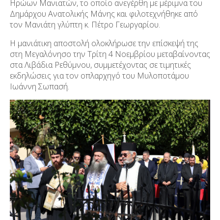
Ηρώων Μανιατών, το οποίο ανεγέρθη με μέριμνα του
Δημάρχου Ανατολικής Μάνης και φιλοτεχνήθηκε από
τον Μανιάτη γλύπτη κ. Πέτρο Γεωργαρίου.
Η μανιάτικη αποστολή ολοκλήρωσε την επίσκεψή της
στη Μεγαλόνησο την Τρίτη 4 Νοεμβρίου μεταβαίνοντας
στα Λιβάδια Ρεθύμνου, συμμετέχοντας σε τιμητικές
εκδηλώσεις για τον οπλαρχηγό του Μυλοποτάμου
Ιωάννη Σωπασή.