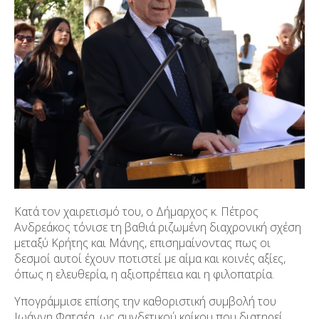
Κατά τον χαιρετισμό του, ο Δήμαρχος κ. Πέτρος
Ανδρεάκος τόνισε τη βαθιά ριζωμένη διαχρονική σχέση
μεταξύ Κρήτης και Μάνης, επισημαίνοντας πως οι
δεσμοί αυτοί έχουν ποτιστεί με αίμα και κοινές αξίες,
όπως η ελευθερία, η αξιοπρέπεια και η φιλοπατρία.
Υπογράμμισε επίσης την καθοριστική συμβολή του
Ιωάννη Φατσέα, ως συνδετικού κρίκου που διατηρεί