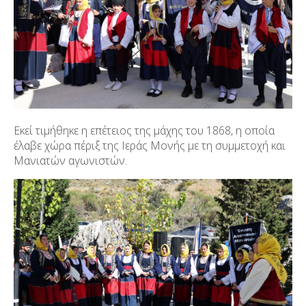
Εκεί τιμήθηκε η επέτειος της μάχης του 1868, η οποία
έλαβε χώρα πέριξ της Ιεράς Μονής με τη συμμετοχή και
Μανιατών αγωνιστών.