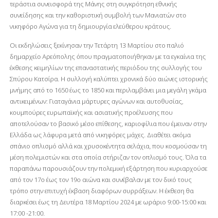
τεράστια συνεισφορά της Μάνης στη συγκρότηση εθνικής
συνείδησης και την καθοριστική συμβολή των Μανιατών στο
νικηφόρο Αγώνα για τη δημιουργία ελεύθερου κράτους.
Οι εκδηλώσεις ξεκίνησαν την Τετάρτη 13 Μαρτίου στο παλιό
δημαρχείο Αρεόπολης όπου πραγματοποιήθηκαν με τα εγκαίνια της
έκθεσης κειμηλίων της επαναστατικής περιόδου της συλλογής του
Σπύρου Κατσίρα. Η συλλογή καλύπτει χρονικά δύο αιώνες ιστορικής
μνήμης από το 1650 έως το 1850 και περιλαμβάνει μια μεγάλη γκάμα
αντικειμένων: Γιαταγάνια μάρτυρες αγώνων και αυτοθυσίας,
κουμπούρες ευρωπαϊκής και ασιατικής προέλευσης που
αποτελούσαν το βασικό μέσο επίθεσης, καριοφίλια που έμειναν στην
Ελλάδα ως λάφυρα μετά από νικηφόρες μάχες. Διαθέτει ακόμα
σπάνιο οπλισμό αλλά και χρυσοκέντητα σελάχια, που κοσμούσαν τη
μέση πολεμιστών και στα οποία στήριζαν τον οπλισμό τους. Όλα τα
παραπάνω παρουσιάζουν την πολεμική εξάρτηση που κυριαρχούσε
από τον 17ο έως τον 19ο αιώνα και συνέβαλαν με τον δικό τους
τρόπο στην επιτυχή έκβαση διαφόρων συρράξεων. Η έκθεση θα
διαρκέσει έως τη Δευτέρα 18 Μαρτίου 2024 με ωράριο 9:00-15:00 και
17:00 -21:00.