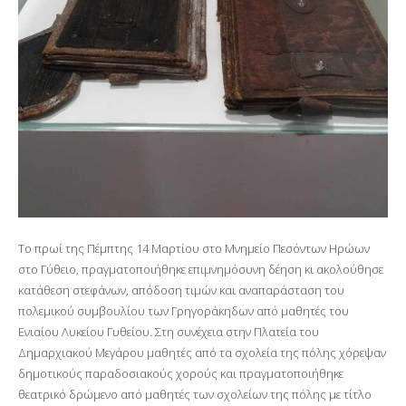
Το πρωί της Πέμπτης 14 Μαρτίου στο Μνημείο Πεσόντων Ηρώων
στο Γύθειο, πραγματοποιήθηκε επιμνημόσυνη δέηση κι ακολούθησε
κατάθεση στεφάνων, απόδοση τιμών και αναπαράσταση του
πολεμικού συμβουλίου των Γρηγοράκηδων από μαθητές του
Ενιαίου Λυκείου Γυθείου. Στη συνέχεια στην Πλατεία του
Δημαρχιακού Μεγάρου μαθητές από τα σχολεία της πόλης χόρεψαν
δημοτικούς παραδοσιακούς χορούς και πραγματοποιήθηκε
θεατρικό δρώμενο από μαθητές των σχολείων της πόλης με τίτλο