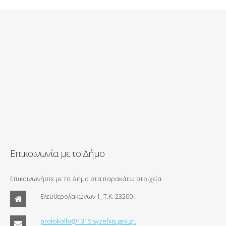
Επικοινωνία με το Δήμο
Επικοινωνήστε με το Δήμο στα παρακάτω στοιχεία
Ελευθερολακώνων 1, Τ.Κ. 23200
protokollo@1315.syzefxis.gov.gr.