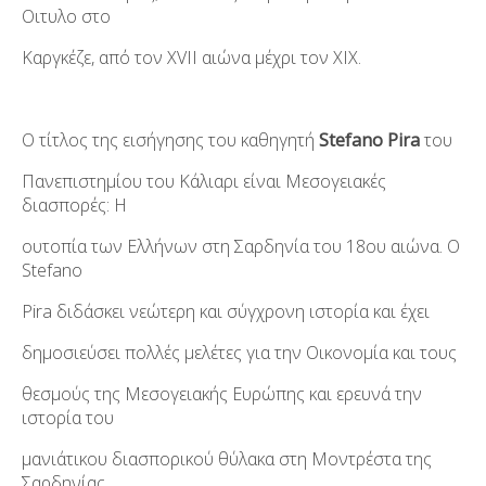
Οιτυλο στο
Καργκέζε, από τον ΧVII αιώνα μέχρι τον XIX.
Ο τίτλος της εισήγησης του καθηγητή
Stefano Pira
του
Πανεπιστημίου του Κάλιαρι είναι Μεσογειακές
διασπορές: Η
ουτοπία των Ελλήνων στη Σαρδηνία του 18ου αιώνα. Ο
Stefano
Pira διδάσκει νεώτερη και σύγχρονη ιστορία και έχει
δημοσιεύσει πολλές μελέτες για την Οικονομία και τους
θεσμούς της Μεσογειακής Ευρώπης και ερευνά την
ιστορία του
μανιάτικου διασπορικού θύλακα στη Μοντρέστα της
Σαρδηνίας.