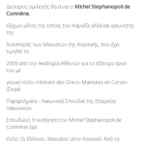
Δεύτερος ομιλητής θα είναι ο
Michel Stephanopoli de
Comnène
,
εξέχων μέλος της εστίας του Καργέζε αλλά και ερευνητής
της
διασποράς των Μανιατών της Κορσικής, που έχει
τιμηθεί το
2009 από την Ακαδημία Αθηνών για το εξάτομο έργο
του με
γενικό τίτλο «Histoire des Grecs–Maniotes en Corse»
(Σειρά
Παραρτήματα - Λακωνικαί Σπουδαί της Εταιρείας
Λακωνικών
Σπουδών). Η εισήγηση του Michel Stephanopoli de
Comnène έχει
τίτλο: Οι Ελληνες, Μανιάτες στην Κορσική. Από το