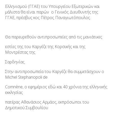
Ελληνισμού (ΓΓΑΕ) του Υπουργείου Εξωτερικών και
μάλιστα θα είναι παρών ο Γενικός Διευθυντής της
ΓΓΑΕ, πρέσβυς κος Πέτρος Παναγιωτόπουλος.
Θα παρευρεθούν αντιπροσωπείες από τις μανιάτικες
εστίες της του Καργέζε της Κορσικής και της
Μοντρέστας της
Σαρδηνίας.
Στην αντιπροσωπεία του Καργέζε θα συμμετάσχουν ο
Michel Stephanopoli de
Comnène, ο εφημέριος εδώ και 40 χρόνια της ελληνικής
εκκλησίας
πατέρας Αθανάσιος Αρμάος, εκπρόσωποι του
Δημοτικού Συμβουλίου