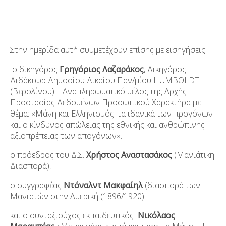
Στην ημερίδα αυτή συμμετέχουν επίσης με εισηγήσεις
o δικηγόρος
Γρηγόριος Λαζαράκος
, Δικηγόρος-
Διδάκτωρ Δημοσίου Δικαίου Παν/μίου HUMBOLDT
(Βερολίνου) – Αναπληρωματικό μέλος της Αρχής
Προστασίας Δεδομένων Προσωπικού Χαρακτήρα με
θέμα: «Μάνη και Ελληνισμός: τα ιδανικά των προγόνων
και ο κίνδυνος απώλειας της εθνικής και ανθρώπινης
αξιοπρέπειας των απογόνων».
ο πρόεδρος του Δ.Σ.
Χρήστος Αναστασάκος
(Μανιάτικη
Διασπορά),
ο συγγραφέας
Ντόναλντ Μακφαίηλ
(διασπορά των
Μανιατών στην Αμερική (1896/1920)
και ο συνταξιούχος εκπαιδευτικός
Νικόλαος