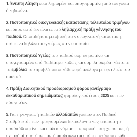
1. Έντυπη Αίτηση
συμπληρωμένη και υπογεγραμμένη από τον γονέα
ή κηδεμόνα.
2. Πιστοποιητικό οικογενειακής κατάστασης, τελευταίου τριμήνου
και όπου αυτό δεν είναι εφικτό
ληξιαρχική πράξη γέννησης του
παιδιού.
Οποιαδήποτε μεταβολή στην οικογενειακή κατάσταση,
πρέπει να δηλώνεται εγκαίρως στην υπηρεσία.
3. Πιστοποιητικό Υγείας
του παιδιού συμπληρωμένο και
υπογεγραμμένο από Παιδίατρο, καθώς και συμπληρωμένη κάρτα με
τα
εμβόλια
που προβλέπονται κάθε φορά ανάλογα με την ηλικία του
παιδιού.
4. Πράξη Διοικητικού προσδιορισμού φόρου
(
αντίγραφο
εκκαθαριστικού σημειώματος
) φορολογικού έτους
2025
και των
δύο γονέων.
5.
Για την εγγραφή παιδιών
αλλοδαπών
γονέων στον Παιδικό
Σταθμό εκτός των προηγουμένων δικαιολογητικών, απαραίτητη
προϋπόθεση είναι και η άδεια νόμιμης παραμονής στη χώρα μας, ή
σχετική αίτηση, όπως αυτή αποδεικνύεται από τις ισχύουσες κάθε