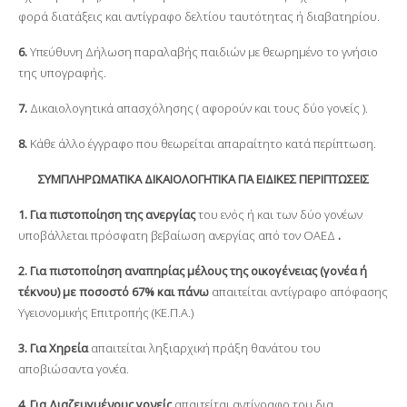
φορά διατάξεις και αντίγραφο δελτίου ταυτότητας ή διαβατηρίου.
6.
Υπεύθυνη Δήλωση παραλαβής παιδιών με θεωρημένο το γνήσιο
της υπογραφής.
7.
Δικαιολογητικά απασχόλησης ( αφορούν και τους δύο γονείς ).
8.
Κάθε άλλο έγγραφο που θεωρείται απαραίτητο κατά περίπτωση.
ΣΥΜΠΛΗΡΩΜΑΤΙΚΑ ΔΙΚΑΙΟΛΟΓΗΤΙΚΑ ΓΙΑ ΕΙΔΙΚΕΣ ΠΕΡΙΠΤΩΣΕΙΣ
1. Για πιστοποίηση της ανεργίας
του ενός ή και των δύο γονέων
υποβάλλεται πρόσφατη βεβαίωση ανεργίας από τον ΟΑΕΔ
.
2. Για πιστοποίηση αναπηρίας μέλους της οικογένειας (γονέα ή
τέκνου) με ποσοστό 67% και πάνω
απαιτείται αντίγραφο απόφασης
Υγειονομικής Επιτροπής (ΚΕ.Π.Α.)
3. Για Χηρεία
απαιτείται ληξιαρχική πράξη θανάτου του
αποβιώσαντα γονέα.
4. Για Διαζευγμένους γονείς
απαιτείται αντίγραφο του δια