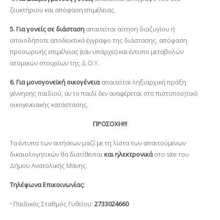
ζευκτήριου και απόφαση επιμέλειας.
5. Για γονείς σε διάσταση
απαιτείται αίτηση διαζυγίου ή
οποιοδήποτε αποδεικτικό έγγραφο της διάστασης, απόφαση
προσωρινής επιμέλειας (εάν υπάρχει) και έντυπο μεταβολών
ατομικών στοιχείων της Δ.Ο.Υ.
6. Για μονογονεϊκή οικογένεια
απαιτείται ληξιαρχική πράξη
γέννησης παιδιού, αν το παιδί δεν αναφέρεται στο πιστοποιητικό
οικογενειακής κατάστασης.
ΠΡΟΣΟΧΗ!!!
Τα έντυπα των αιτήσεων μαζί με τη λίστα των απαιτούμενων
δικαιολογητικών θα διατίθενται
και ηλεκτρονικά
στο site του
Δήμου Ανατολικής Μάνης.
Τηλέφωνα Επικοινωνίας:
• Παιδικός Σταθμός Γυθείου:
2733024660