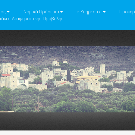
μος
Νομικά Πρόσωπα
e-Υπηρεσίες
Προκηρ
άνες Διαφημιστικής Προβολής