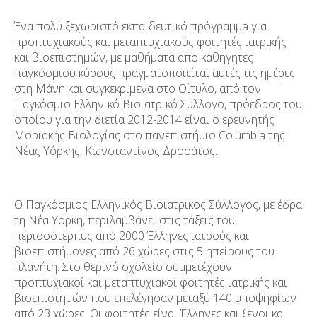
Ένα πολύ ξεχωριστό εκπαιδευτικό πρόγραμμa για
προπτυχιακούς και μεταπτυχιακούς φοιτητές ιατρικής
και βιοεπιστημών, με μαθήματα από καθηγητές
παγκόσμιου κύρους πραγματοποιείται αυτές τις ημέρες
στη Μάνη και συγκεκριμένα στο Οίτυλο, από τον
Παγκόσμιο Ελληνικό Βιοιατρικό Σύλλογο, πρόεδρος του
οποίου για την διετία 2012-2014 είναι ο ερευνητής
Μοριακής Βιολογίας στο πανεπιστήμιο Columbia της
Νέας Υόρκης, Κωνσταντίνος Δροσάτος.
Ο Παγκόσμιος Ελληνικός Βιοιατρικος Σύλλογος, με έδρα
τη Νέα Υόρκη, περιλαμβάνει στις τάξεις του
περισσότερπυς από 2000 Έλληνες ιατρούς και
βιοεπιστήμονες από 26 χώρες στις 5 ηπείρους του
πλανήτη. Στο θερινό σχολείο συμμετέχουν
προπτυχιακοί και μεταπτυχιακοί φοιτητές ιατρικής και
βιοεπιστημών που επελέγησαν μεταξύ 140 υποψηφίων
από 23 χώρες. Οι φοιτητές είναι Έλληνες και ξένοι και