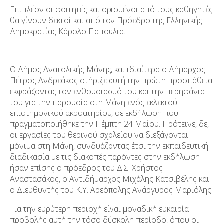
Επιπλέον οι φοιτητές και ορισμένοι από τους καθηγητές
θα γίνουν δεκτοί και από τον Πρόεδρο της Ελληνικής
Δημοκρατίας Κάρολο Παπούλια.
Ο Δήμος Ανατολικής Μάνης, και ιδιαίτερα ο Δήμαρχος
Πέτρος Ανδρεάκος στήριξε αυτή την πρώτη προσπάθεια
εκφράζοντας τον ενθουσιασμό του και την περηφάνια
του για την παρουσία στη Μάνη ενός εκλεκτού
επιστημονικού ακροατηρίου, σε εκδήλωση που
πραγματοποιήθηκε την Πέμπτη 24 Μαΐου. Πρότεινε, δε,
οι εργασίες του θερινού σχολείου να διεξάγονται
μόνιμα στη Μάνη, συνδυάζοντας έτσι την εκπαιδευτική
διαδικασία με τις διακοπές.παρόντες στην εκδήλωση
ήσαν επίσης ο πρόεδρος του Δ.Σ. Χρήστος
Αναστασάκος, ο Αντιδήμαρχος Μιχάλης Κατσιβέλης και
ο Διευθυντής του Κ.Υ. Αρεόπολης Ανάργυρος Μαριόλης.
Για την ευρύτερη περιοχή είναι μοναδική ευκαιρία
προβολής αυτή την τόσο δύσκολη περίοδο, όπου οι