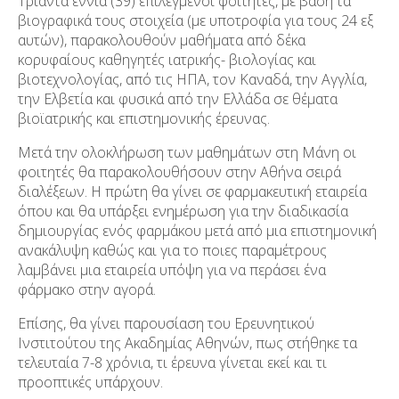
Τριάντα εννιά (39) επιλεγμένοι φοιτητές, με βάση τα
βιογραφικά τους στοιχεία (με υποτροφία για τους 24 εξ
αυτών), παρακολουθούν μαθήματα από δέκα
κορυφαίους καθηγητές ιατρικής- βιολογίας και
βιοτεχνολογίας, από τις ΗΠΑ, τον Καναδά, την Αγγλία,
την Ελβετία και φυσικά από την Ελλάδα σε θέματα
βιοϊατρικής και επιστημονικής έρευνας.
Μετά την ολοκλήρωση των μαθημάτων στη Μάνη οι
φοιτητές θα παρακολουθήσουν στην Αθήνα σειρά
διαλέξεων. Η πρώτη θα γίνει σε φαρμακευτική εταιρεία
όπου και θα υπάρξει ενημέρωση για την διαδικασία
δημιουργίας ενός φαρμάκου μετά από μια επιστημονική
ανακάλυψη καθώς και για το ποιες παραμέτρους
λαμβάνει μια εταιρεία υπόψη για να περάσει ένα
φάρμακο στην αγορά.
Επίσης, θα γίνει παρουσίαση του Ερευνητικού
Ινστιτούτου της Ακαδημίας Αθηνών, πως στήθηκε τα
τελευταία 7-8 χρόνια, τι έρευνα γίνεται εκεί και τι
προοπτικές υπάρχουν.