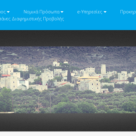
μος
Νομικά Πρόσωπα
e-Υπηρεσίες
Προκηρ
άνες Διαφημιστικής Προβολής