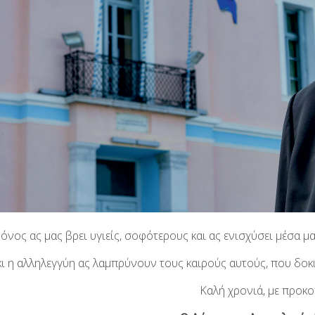
ρόνος ας μας βρει υγιείς, σοφότερους και ας ενισχύσει μέσα
κι η αλληλεγγύη ας λαμπρύνουν τους καιρούς αυτούς, που δο
Καλή χρονιά, με προκο