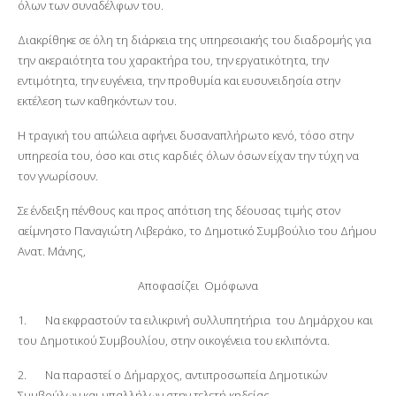
όλων των συναδέλφων του.
Διακρίθηκε σε όλη τη διάρκεια της υπηρεσιακής του διαδρομής για
την ακεραιότητα του χαρακτήρα του, την εργατικότητα, την
εντιμότητα, την ευγένεια, την προθυμία και ευσυνειδησία στην
εκτέλεση των καθηκόντων του.
Η τραγική του απώλεια αφήνει δυσαναπλήρωτο κενό, τόσο στην
υπηρεσία του, όσο και στις καρδιές όλων όσων είχαν την τύχη να
τον γνωρίσουν.
Σε ένδειξη πένθους και προς απότιση της δέουσας τιμής στον
αείμνηστο Παναγιώτη Λιβεράκο, το Δημοτικό Συμβούλιο του Δήμου
Ανατ. Μάνης,
Αποφασίζει Ομόφωνα
1. Να εκφραστούν τα ειλικρινή συλλυπητήρια του Δημάρχου και
του Δημοτικού Συμβουλίου, στην οικογένεια του εκλιπόντα.
2. Να παραστεί ο Δήμαρχος, αντιπροσωπεία Δημοτικών
Συμβούλων και υπαλλήλων στην τελετή κηδείας.