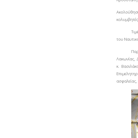
Ακολούθησ
κολυμβητές
Τιμ
του Ναυτικ
Παρ
Λακωνίας, Δ
κ. Βασιλάκ
Επιμελητηρ
ασφαλείας,