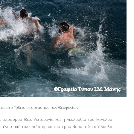
τος στο Γύθειο ο εορτασμός των Θεοφανίων.
ροπαιοφόρου Θεία Λειτουργία και η Ακολουθία του Μεγάλου
ωμένου από τον προϊστάμενο του Ιερού Ναού π. Χριστόδουλο