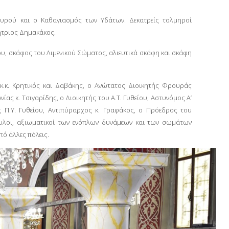
υρού και ο Καθαγιασμός των Υδάτων. Δεκατρείς τολμηροί
μήτριος Δημακάκος.
υ, σκάφος του Λιμενικού Σώματος, αλιευτικά σκάφη και σκάφη
κ.κ. Κρητικός και Δαβάκης, ο Ανώτατος Διοικητής Φρουράς
ας κ. Τσιγαρίδης, ο Διοικητής του Α.Τ. Γυθείου, Αστυνόμος Α’
ς Π.Υ. Γυθείου, Αντιπύραρχος κ. Γραφάκος, ο Πρόεδρος του
βουλοι, αξιωματικοί των ενόπλων δυνάμεων και των σωμάτων
ό άλλες πόλεις.