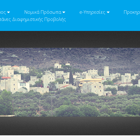
μος
Νομικά Πρόσωπα
e-Υπηρεσίες
Προκηρ
άνες Διαφημιστικής Προβολής