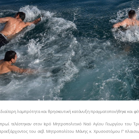
ιδιαίτερη λαμπρότητα και θρησκευτική κατάνυξη πραγματοποιήθηκε και φέ
πρωί τελέστηκαν στον Ιερό Μητροπολιτικό Ναό Αγίου Γεωργίου του Τ
προεξάρχοντος του σεβ. Μητροπολίτου Μάνης κ. Χρυσοστόμου Γ’ πλαισι
.