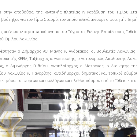
ε στην αποβάθρα της κεντρικής πλατείας η Κατάδυση του Τιμίου Στα
 βούτηξαν για τον Τίμιο Σταυρό, τον οποίο τελικά ανέσυρε ο φοιτητής Δη
ές απέδωσαν στρατιωτικό άγημα του Τάγματος Ειδικής Εκπαίδευσης Γυθείο
ού Ομίλου Λακωνίας.
έστησαν ο Δήμαρχος Αν. Μάνης κ. Ανδρεάκος, οι Βουλευτές Λακωνίας 
ιοικητής ΚΕΕΜ, Ταξίαρχος κ. Αννετούδης, ο Αστυνομικός Διευθυντής Λακωνί
ος, ο Λιμενάρχης Γυθείου, Αντιπλοίαρχος κ. Μοτσάκος, ο Διοικητής τη
ίου Λακωνίας κ. Παναρίτης, αντιδήμαρχοι δημοτικοί και τοπικοί σύμ
 εκπρόσωποι φορέων και συλλόγων και πλήθος κόσμου από το Γύθειο και απ