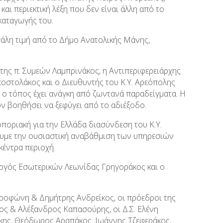
ι περιεκτική λέξη που δεν είναι άλλη από το
καταγωγής του.
γάλη τιμή από το Δήμο Ανατολικής Μάνης,
ης π. Συμεών Λαμπρινάκος, η Αντιπεριφερειάρχης
στολάκος και ο Διευθυντής του Κ.Υ. Αρεόπολης
ο τόπος έχει ανάγκη από ζωντανά παραδείγματα. Η
τον βοηθήσει να ξεφύγει από το αδιέξοδο.
οποριακή για την Ελλάδα διασύνδεση του Κ.Υ.
ουμε την ουσιαστική αναβάθμιση των υπηρεσιών
έντρα περιοχή.
ργός Εσωτερικών Λεωνίδας Γρηγοράκος και ο
υροφώνη & Δημήτρης Ανδρείκος, οι πρόεδροι της
ς & Αλέξανδρος Καπασούρης, οι Δ.Σ. Ελένη
κης, Θεόδωρος Αραπάκος, Ιωάννης Τζεφεράκος,