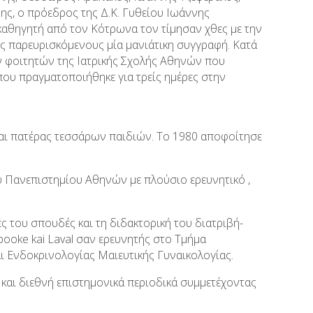
ς, ο πρόεδρος της Δ.Κ. Γυθείου Ιωάννης
καθηγητή από τον Κότρωνα τον τίμησαν χθες με την
ς παρευρισκόμενους μία μανιάτικη συγγραφή. Κατά
ν φοιτητών της Ιατρικής Σχολής Αθηνών που
ου πραγματοποιήθηκε για τρείς ημέρες στην
ναι πατέρας τεσσάρων παιδιών. Το 1980 αποφοίτησε
ου Πανεπιστημίου Αθηνών με πλούσιο ερευνητικό ,
ές του σπουδές και τη διδακτορική του διατριβή-
booke
kai
Laval
σαν ερευνητής στο Τμήμα
ι Ενδοκρινολογίας Μαιευτικής Γυναικολογίας.
ά και διεθνή επιστημονικά περιοδικά συμμετέχοντας