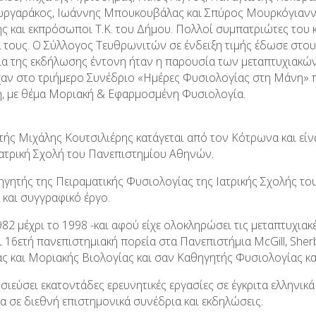
ωργαράκος, Ιωάννης Μπουκουβάλας και Σπύρος Μουρκόγιαννη
ς και εκπρόσωποι Τ.Κ. του Δήμου. Πολλοί συμπατριώτες του 
 τους. Ο Σύλλογος Τευθρωνιτών σε ένδειξη τιμής έδωσε στου
εια της εκδήλωσης έντονη ήταν η παρουσία των μεταπτυχιακώ
χαν στο τριήμερο Συνέδριο «Ημέρες Φυσιολογίας στη Μάνη» π
, με θέμα Μοριακή & Εφαρμοσμένη Φυσιολογία.
τής Μιχάλης Κουτσιλιέρης κατάγεται από τον Κότρωνα και εί
Ιατρική Σχολή του Πανεπιστημίου Αθηνών.
θηγητής της Πειραματικής Φυσιολογίας της Ιατρικής Σχολής τ
 και συγγραφικό έργο.
82 μέχρι το 1998 -και αφού είχε ολοκληρώσει τις μεταπτυχιακ
ι 16ετή πανεπιστημιακή πορεία στα Πανεπιστήμια
McGill
,
Sher
ας και Μοριακής Βιολογίας και σαν Καθηγητής Φυσιολογίας κα
σιεύσει εκατοντάδες ερευνητικές εργασίες σε έγκριτα ελληνικ
α σε διεθνή επιστημονικά συνέδρια και εκδηλώσεις.