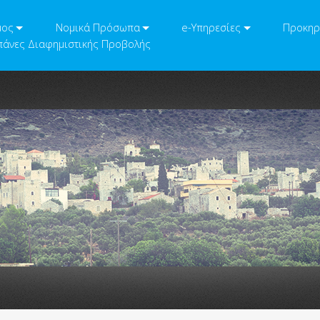
μος
Νομικά Πρόσωπα
e-Υπηρεσίες
Προκηρ
άνες Διαφημιστικής Προβολής