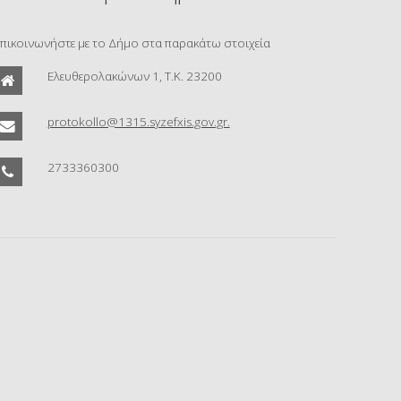
πικοινωνήστε με το Δήμο στα παρακάτω στοιχεία
Ελευθερολακώνων 1, Τ.Κ. 23200
protokollo@1315.syzefxis.gov.gr.
2733360300