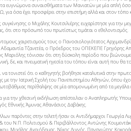
 τα ευγνώμονα συναισθήματα των Μανιατών με μία απλή όσο κα
, για όσα έχει προσφέρει στην επιστήμη αλλά και στον τόπο 
 συγκίνησης ο Μιχάλης Κουτσιλιέρης ευχαρίστησε για την με
ας, ότι στο πρόσωπό του πρωτίστως τιμάται ο εθελοντισμός.
ντομους χαιρετισμούς τους ο Πανοσιολογιότατος Αρχιμανδρίτ
 Αδαμαντία Τζανετέα, ο Πρόεδρος του ΟΠΕΚΕΠΕ Γρηγόρης Απο
ς Μαριόλης τόνισαν ότι στη δύσκολη περίοδο που βιώνουμε 
ική, δε, και πνευματική ηγεσία του τόπου είναι αυτή που θα 
 να τονιστεί ότι ο καθηγητής βοήθησε καταλυτικά στην πρωτ
ς με την Ιατρική Σχολή του Πανεπιστημίου Αθηνών, όπου έχ
ρωτοβάθμιας περίθαλψης σε μία απομονωμένη από τα μεγάλα κ
 για την χθεσινή εκδήλωση απέστειλαν ο Αναπληρωτής Υπου
ός Εθνικής Άμυνας Αθανάσιος Δαβάκης.
λλων παρόντες στην τελετή ήσαν οι Αντιδήμαρχοι Γεωργία Λ
 του Ν.Π. Πολιτισμού & Περιβάλλοντος Αντώνης Κουμεντάκο
κου, Μιχάλης Αγριόδημας, Νίκος Λιγνός, Παναγιώτης Κοκορά