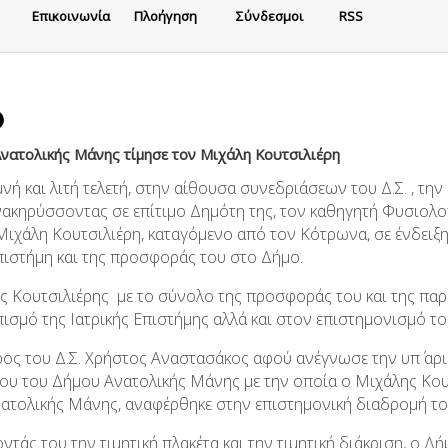
Eπικοινωνία
Πλοήγηση
Σύνδεσμοι
RSS
νατολικής Μάνης τίμησε τον Μιχάλη Κουτσιλιέρη
μνή και λιτή τελετή, στην αίθουσα συνεδριάσεων του Δ.Σ. , 
ανακηρύσσοντας σε επίτιμο Δημότη της, τον καθηγητή Φυσιολο
ιχάλη Κουτσιλιέρη, καταγόμενο από τον Κότρωνα, σε ένδειξ
Επιστήμη και της προσφοράς του στο Δήμο.
ς Κουτσιλιέρης με το σύνολο της προσφοράς του και της παρο
ισμό της Ιατρικής Επιστήμης αλλά και στον επιστημονισμό τ
ος του Δ.Σ. Χρήστος Αναστασάκος αφού ανέγνωσε την υπ΄ αρ
ου του Δήμου Ανατολικής Μάνης με την οποία ο Μιχάλης Κου
ατολικής Μάνης, αναφέρθηκε στην επιστημονική διαδρομή τ
τάς του την τιμητική πλακέτα και την τιμητική διάκριση, ο 