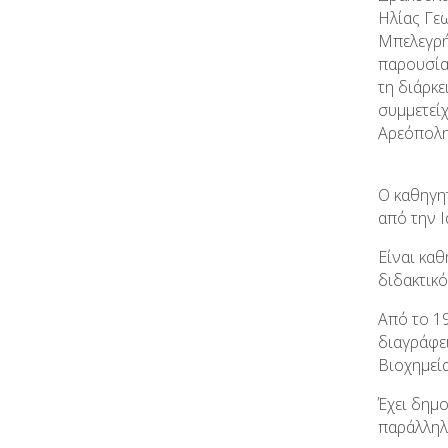
Ηλίας Γε
Μπελεγρή
παρουσία
τη διάρκ
συμμετεί
Αρεόπολη
Ο καθηγη
από την 
Είναι κα
διδακτικό
Από το 19
διαγράφε
Βιοχημεί
Έχει δημο
παράλληλ