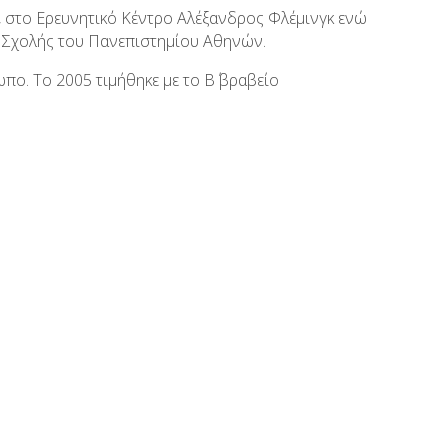
να, στο Ερευνητικό Κέντρο Αλέξανδρος Φλέμινγκ ενώ
ς Σχολής του Πανεπιστημίου Αθηνών.
ο. Το 2005 τιμήθηκε με το Β΄ βραβείο