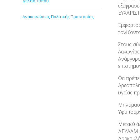
Δελτία Τύπου
εξέφρασε
ΕΥΧΑΡΙΣΤΩ
Ανακοινώσεις Πολιτικής Προστασίας
Έμφορτος
τονίζοντ
Στους σύ
Λακωνίας
Ανάργυρο
επιστημον
Θα πρέπει
Αρεόπολη
υγείας π
Μηνύματα
Υφυπουργ
Μεταξύ ά
ΔΕΥΑΑΜ &
Δρακουλά