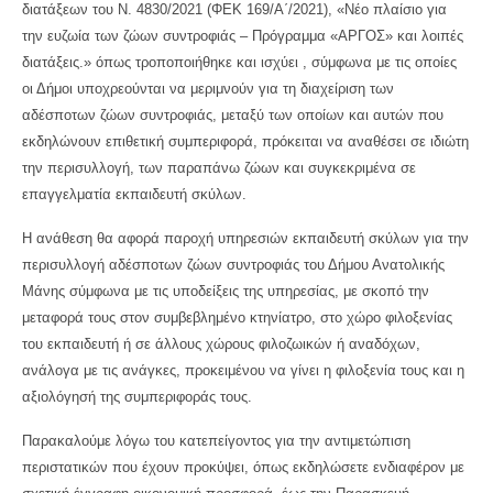
διατάξεων του Ν. 4830/2021 (ΦΕΚ 169/Α΄/2021), «Νέο πλαίσιο για
την ευζωία των ζώων συντροφιάς – Πρόγραμμα «ΑΡΓΟΣ» και λοιπές
διατάξεις.» όπως τροποποιήθηκε και ισχύει , σύμφωνα με τις οποίες
οι Δήμοι υποχρεούνται να μεριμνούν για τη διαχείριση των
αδέσποτων ζώων συντροφιάς, μεταξύ των οποίων και αυτών που
εκδηλώνουν επιθετική συμπεριφορά, πρόκειται να αναθέσει σε ιδιώτη
την περισυλλογή, των παραπάνω ζώων και συγκεκριμένα σε
επαγγελματία εκπαιδευτή σκύλων.
Η ανάθεση θα αφορά παροχή υπηρεσιών εκπαιδευτή σκύλων για την
περισυλλογή αδέσποτων ζώων συντροφιάς του Δήμου Ανατολικής
Μάνης σύμφωνα με τις υποδείξεις της υπηρεσίας, με σκοπό την
μεταφορά τους στον συμβεβλημένο κτηνίατρο, στο χώρο φιλοξενίας
του εκπαιδευτή ή σε άλλους χώρους φιλοζωικών ή αναδόχων,
ανάλογα με τις ανάγκες, προκειμένου να γίνει η φιλοξενία τους και η
αξιολόγησή της συμπεριφοράς τους.
Παρακαλούμε λόγω του κατεπείγοντος για την αντιμετώπιση
περιστατικών που έχουν προκύψει, όπως εκδηλώσετε ενδιαφέρον με