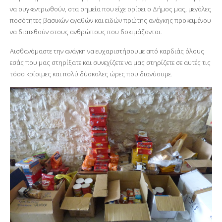
να συγκεντρωθούν, στα σημεία που είχε ορίσει ο Δήμος μας, μεγάλες
ποσότητες βασικών αγαθών και ειδών πρώτης ανάγκης προκειμένου
να διατεθούν στους ανθρώπους που δοκιμάζονται.
Αισθανόμαστε την ανάγκη να ευχαριστήσουμε από καρδιάς όλους
εσάς που μας στηρίξατε και συνεχίζετε να μας στηρίζετε σε αυτές τις
τόσο κρίσιμες και πολύ δύσκολες ώρες που διανύουμε.