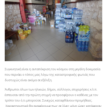
Συγκινητική είναι η ανταπόκριση του κόσμου στη μεγάλη δοκιμασία
που περνάει ο τόπος μας λόγω της καταστροφικής φωτιάς που
δυστυχώς είναι ακόμα σε εξέλιξη.
Άνθρωποι όλων των ηλικιών, δήμοι, σύλλογοι, επιχειρήσεις κ.λ.π.
έσπευσαν από την πρώτη στιγμή να προσφέρουν ο καθένας με τον
τρόπο του ό,τι μπορούσε. Συνεχώς καταφθάνουν προμήθειες.
Χαρακτηριστικά θα αναφέρουμε πως σε λίγες μόνο ώρες κατάφεραν