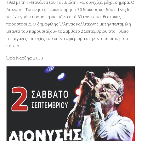
1982 με τη «Μπαλάντα του Ταξιδιώτη» και συνεχίζει μέχρι σήμερα. Ο
Διονύσης Τσακνής έχει κυκλοφορήσει 30 δίσκους και δύο cd single
και έχει γράψει μουσική για πάνω από 80 ταινίες και θεατρικές
παραστάσεις. Ο δημοφιλής Έλληνας καλλιτέχνης με την πενταμελή
μπάντα του παρουσιάζουν το Σάββατο 2 Σεπτεμβρίου στο Γύθειο
τις μεγάλες επιτυχίες του σε ένα αφιέρωμα στην εντυπωσιακή του
πορεία.
Ώρα έναρξης: 21:30