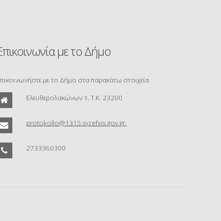
Επικοινωνία με το Δήμο
πικοινωνήστε με το Δήμο στα παρακάτω στοιχεία
Ελευθερολακώνων 1, Τ.Κ. 23200
protokollo@1315.syzefxis.gov.gr.
2733360300