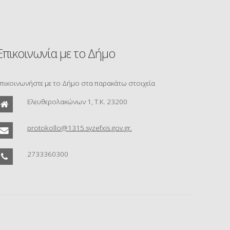
Επικοινωνία με το Δήμο
πικοινωνήστε με το Δήμο στα παρακάτω στοιχεία
Ελευθερολακώνων 1, Τ.Κ. 23200
protokollo@1315.syzefxis.gov.gr.
2733360300