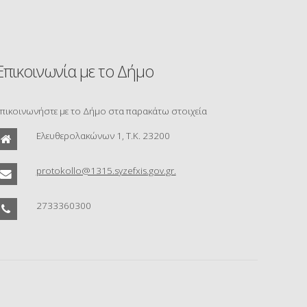
Επικοινωνία με το Δήμο
πικοινωνήστε με το Δήμο στα παρακάτω στοιχεία
Ελευθερολακώνων 1, Τ.Κ. 23200
protokollo@1315.syzefxis.gov.gr.
2733360300