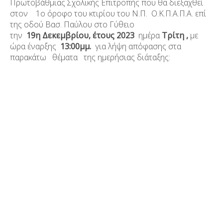
Πρωτοβάθμιας Σχολικής Επιτροπής που θα διεξαχθεί
στον 1
ο
όροφο του κτιρίου του Ν.Π. Ο.Κ.Π.Α.Π.Α. επί
της οδού Βασ. Παύλου στο Γύθειο
την
19
η
Δεκεμβρίου, έτους 2023
ημέρα
Τρίτη ,
με
ώρα έναρξης
13:00μμ.
για λήψη απόφασης στα
παρακάτω θέματα της ημερήσιας διάταξης: