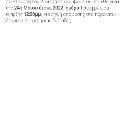
συνεδρίαση του Διοικητικού Συμβουλίου, που θα γίνει
την
24
η
Μαϊου έτους 2022
ημέρα Τρίτη
με ώρα
έναρξης
12:00μμ.
για λήψη απόφασης στα παρακάτω
θέματα της ημερήσιας διάταξης