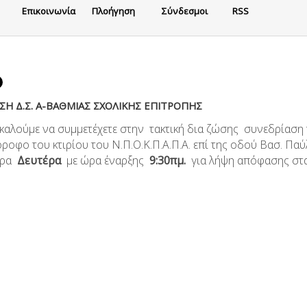
Eπικοινωνία
Πλοήγηση
Σύνδεσμοι
RSS
Η Δ.Σ. A-ΒΑΘΜΙΑΣ ΣΧΟΛΙΚΗΣ ΕΠΙΤΡΟΠΗΣ
καλούμε να συμμετέχετε στην τακτική δια ζώσης συνεδρίαση τ
ροφο του κτιρίου του Ν.Π.Ο.Κ.Π.Α.Π.Α. επί της οδού Βασ. Π
έρα
Δευτέρα
με ώρα έναρξης
9:30πμ.
για λήψη απόφασης στα