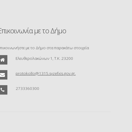
Επικοινωνία με το Δήμο
πικοινωνήστε με το Δήμο στα παρακάτω στοιχεία
Ελευθερολακώνων 1, Τ.Κ. 23200
protokollo@1315.syzefxis.gov.gr.
2733360300