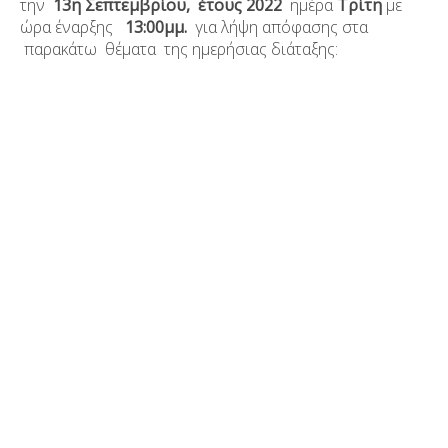
την
13
η
Σεπτεμβρίου, έτους 2022
ημέρα
Τρίτη
με
ώρα έναρξης
13:00μμ.
για λήψη απόφασης στα
παρακάτω θέματα της ημερήσιας διάταξης: