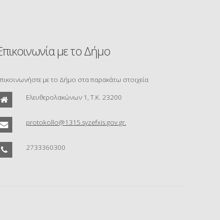
Επικοινωνία με το Δήμο
πικοινωνήστε με το Δήμο στα παρακάτω στοιχεία
Ελευθερολακώνων 1, Τ.Κ. 23200
protokollo@1315.syzefxis.gov.gr.
2733360300