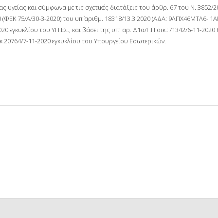
ς υγείας και σύμφωνα με τις σχετικές διατάξεις του άρθρ. 67 του Ν. 3852/20
 (ΦΕΚ 75/Α/30-3-2020) του υπ΄ αριθμ. 18318/13.3.2020 (ΑΔΑ: 9ΛΠΧ46ΜΤΛ6- 1
020 εγκυκλίου του ΥΠ.ΕΣ., και βάσει της υπ' αρ. Δ1α/Γ.Π.οικ.:71342/6-11-202
κ.20764/7-11-2020 εγκυκλίου του Υπουργείου Εσωτερικών.