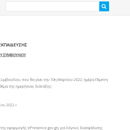
ΕΚΠΑΙΔΕΥΣΗΣ
ΟΥ ΣΥΜΒΟΥΛΙΟΥ
Συμβουλίου, που θα γίνει την 10η Μαρτίου 2022, ημέρα Πέμπτη
θέμα της ημερήσιας διάταξης:
ου 2022.»
ω της εφαρμογής ePresence.gov.gr), για λόγους διασφάλισης