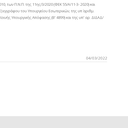
10, των Π.Ν.Π. της 11ης/3/2020 (ΦΕΚ 55/Α/11-3- 2020) και
ΑΕ) εγγράφου του Υπουργείου Εσωτερικών, της υπ΄ αριθμ.
0 Κοινής Υπουργικής Απόφασης (Β' 4899) και της υπ' αρ. ΔΙΔΑΔ/
04/03/2022