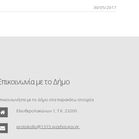
30/05/2017
Επικοινωνία με το Δήμο
πικοινωνήστε με το Δήμο στα παρακάτω στοιχεία
Ελευθερολακώνων 1, Τ.Κ. 23200
protokollo@1315.syzefxis.gov.gr.