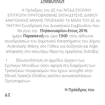
ΣΥΜΒΟΥΛΙΟΥ
Η Πρόεδρος του ΔΣ του ΝΠΔΔ ΣΧΟΛΙΚΗ
ΕΠΙΤΡΟΠΗ ΠΡΨΤΟΒΑΘΜΙΑΣ ΕΚΠΑΙΔΕΥΣΗΣ ΔΗΜΟΥ
ΑΝΑΤΟΛΙΚΗΣ ΜΑΝΗΣ ΠΡΟΣΚΑΛΕΙ ΤΑ ΜΕΛΗ ΤΟΥ ΔΣ σε
ΤΑΚΤΙΚΗ Συνεδρίαση του Διοικητικού Συμβουλίου που
θα γίνει την
15
η
Ιανουαρίου έτους 2016
,
ημέρα
Παρασκευή
και ώρα
13:00
στην αίθουσα
συνεδριάσεων του Δημοτικού Καταστήματος του Δήμου
Ανατολικής Μάνης στο Γύθειο για συζήτηση και λήψη
απόφασης στο κατωτέρω θέμα της ημερήσιας διάταξης:
1. Εξουσιοδότηση σε αρμόδιο όργανο των
Σχολικών Μονάδων όσον αφορά στη διαχείριση των
Τραπεζικών Λογαριασμών που έχουν ανοιχθεί στην
Εθνική Τράπεζα Ελλάδος κατόπιν αντικαταστάσεων
Προϊσταμένων.
H Πρόεδρος του
Δ.Σ