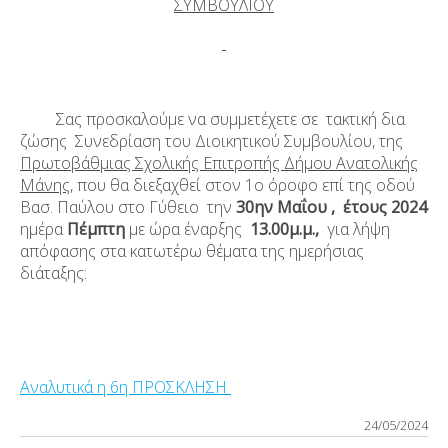
ΣΥΜΒΟΥΛΙΟΥ
Σας προσκαλούμε να συμμετέχετε σε τακτική δια
ζώσης Συνεδρίαση του Διοικητικού Συμβουλίου, της
Πρωτοβάθμιας Σχολικής Επιτροπής Δήμου Ανατολικής
Μάνης
, που θα διεξαχθεί στον 1
ο
όροφο επί της οδού
Βασ. Παύλου στο Γύθειο την
30
ην
Μαΐου , έτους 2024
ημέρα
Πέμπτη
με ώρα έναρξης
13.00μ.μ.,
για λήψη
απόφασης στα κατωτέρω θέματα της ημερήσιας
διάταξης:
Αναλυτικά η 6η ΠΡΟΣΚΛΗΣΗ
24/05/2024