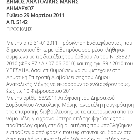
ΔΗΜΟΣ ΑΝΑΤΟΛΙΚΗΣ ΜΑΝΗΣ
ΔΗΜΑΡΧΟΣ
Γύθειο 29 Μαρτίου 2011
Α.Π. 5142
ΠΡΟΣΚΛΗΣΗ
Με την από 31-012011 Πρόσκληση Ενδιαφέροντος που
δημοσιοποιήθηκε με κάθε πρόσφορο μέσο κλήθηκαν,
σύμφωνα με τις διατάξεις του άρθρου 76 του Ν. 3852 /
2010 (ΦΕΚ 87 / Α / 07-06-2010) και της εγκ. 59 / 2010 του
ΥΠΕΣΑΗΔ, όσοι επιθυμούσαν να συμμετέχουν στη
Δημοτική Επιτροπή Διαβούλευσης του Δήμου
Ανατολικής Μάνης να εκφράσουν το ενδιαφέρον τους,
έως τις 10 Φεβρουαρίου 2011.
Με την αρίθμ. 53/2011 Απόφαση του Δημοτικού
Συμβουλίου Ανατολικής Μάνης, ανεστάλη η συγκρότηση
της επιτροπής διαβούλευσης, με τα απαιτούμενα από το
νόμο μέλη, για χρόνο ύστερα από της ψηφίσεως του
προϋπολογισμού, επειδή οι αιτήσεις που υποβλήθηκαν
εμπρόθεσμα από φορείς που υφίστανται και δρουν στα
όρια του Δήμου Ανατολικής Μάνης δεν συμπλήρωσαν