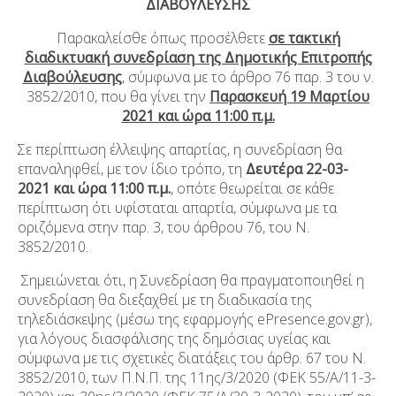
ΔΙΑΒΟΥΛΕΥΣΗΣ
Παρακαλείσθε όπως προσέλθετε
σε τακτική
διαδικτυακή συνεδρίαση της Δημοτικής Επιτροπής
Διαβούλευσης
, σύμφωνα με το άρθρο 76 παρ. 3 του ν.
3852/2010, που θα γίνει την
Παρασκευή 19 Μαρτίου
2021 και ώρα 11:00 π.μ.
Σε περίπτωση έλλειψης απαρτίας, η συνεδρίαση θα
επαναληφθεί, με τον ίδιο τρόπο, τη
Δευτέρα 22-03-
2021 και ώρα 11:00 π.μ.
, οπότε θεωρείται σε κάθε
περίπτωση ότι υφίσταται απαρτία, σύμφωνα με τα
οριζόμενα στην παρ. 3, του άρθρου 76, του Ν.
3852/2010.
Σημειώνεται ότι,​​ η Συνεδρίαση θα πραγματοποιηθεί​​ η
συνεδρίαση θα διεξαχθεί με τη διαδικασία της
τηλεδιάσκεψης (μέσω της εφαρμογής ePresence.gov.gr),
για λόγους διασφάλισης της δημόσιας υγείας και
σύμφωνα με τις σχετικές διατάξεις του άρθρ. 67 του Ν.
3852/2010, των Π.Ν.Π. της 11
ης
/3/2020 (ΦΕΚ 55/Α/11-3-