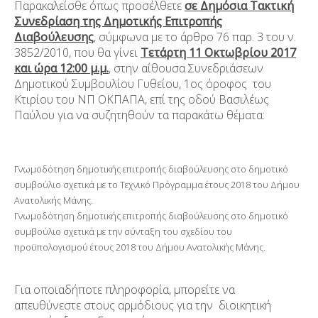
Παρακαλείσθε όπως προσέλθετε
σε Δημόσια Τακτική
Συνεδρίαση της Δημοτικής Επιτροπής
Διαβούλευσης
, σύμφωνα με το άρθρο 76 παρ. 3 του ν.
3852/2010, που θα γίνει
Τετάρτη 11 Οκτωβρίου 2017
και ώρα 12:00 μ.μ.
, στην αίθουσα Συνεδριάσεων
Δημοτικού Συμβουλίου Γυθείου, 1
ος
όροφος του
Κτιρίου του ΝΠ ΟΚΠΑΠΑ, επί της οδού Βασιλέως
Παύλου για να συζητηθούν τα παρακάτω θέματα:
Γνωμοδότηση δημοτικής επιτροπής διαβούλευσης στο δημοτικό
συμβούλιο σχετικά με το Τεχνικό Πρόγραμμα έτους 2018 του Δήμου
Ανατολικής Μάνης.
Γνωμοδότηση δημοτικής επιτροπής διαβούλευσης στο δημοτικό
συμβούλιο σχετικά με την σύνταξη του σχεδίου του
προϋπολογισμού έτους 2018 του Δήμου Ανατολικής Μάνης.
Για οποιαδήποτε πληροφορία, μπορείτε να
απευθύνεστε στους αρμόδιους για την διοικητική