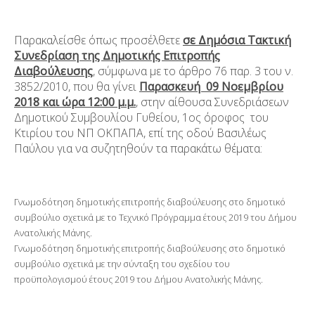
Παρακαλείσθε όπως προσέλθετε
σε Δημόσια Τακτική
Συνεδρίαση της Δημοτικής Επιτροπής
Διαβούλευσης
, σύμφωνα με το άρθρο 76 παρ. 3 του ν.
3852/2010, που θα γίνει
Παρασκευή 09 Νοεμβρίου
2018 και ώρα 12:00 μ.μ.
, στην αίθουσα Συνεδριάσεων
Δημοτικού Συμβουλίου Γυθείου, 1
ος
όροφος του
Κτιρίου του ΝΠ ΟΚΠΑΠΑ, επί της οδού Βασιλέως
Παύλου για να συζητηθούν τα παρακάτω θέματα:
Γνωμοδότηση δημοτικής επιτροπής διαβούλευσης στο δημοτικό
συμβούλιο σχετικά με το Τεχνικό Πρόγραμμα έτους 2019 του Δήμου
Ανατολικής Μάνης.
Γνωμοδότηση δημοτικής επιτροπής διαβούλευσης στο δημοτικό
συμβούλιο σχετικά με την σύνταξη του σχεδίου του
προϋπολογισμού έτους 2019 του Δήμου Ανατολικής Μάνης.