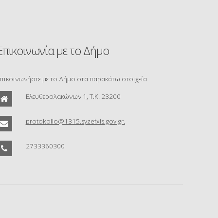
Επικοινωνία με το Δήμο
πικοινωνήστε με το Δήμο στα παρακάτω στοιχεία
Ελευθερολακώνων 1, Τ.Κ. 23200
protokollo@1315.syzefxis.gov.gr.
2733360300