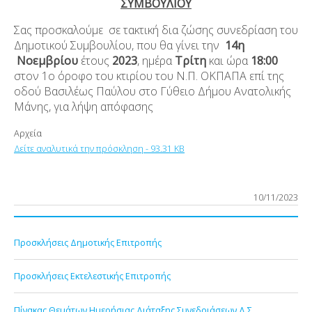
ΣΥΜΒΟΥΛΙΟΥ
Σας προσκαλούμε σε τακτική δια ζώσης συνεδρίαση του
Δημοτικού Συμβουλίου, που θα γίνει την
14
η
Νοεμβρίου
έτους
2023
, ημέρα
Τρίτη
και ώρα
18:00
στον 1ο όροφο του κτιρίου του Ν.Π. ΟΚΠΑΠΑ επί της
οδού Βασιλέως Παύλου στο Γύθειο Δήμου Ανατολικής
Μάνης, για λήψη απόφασης
Αρχεία
Δείτε αναλυτικά την πρόσκληση - 93.31 KB
10/11/2023
Προσκλήσεις Δημοτικής Επιτροπής
Προσκλήσεις Εκτελεστικής Επιτροπής
Πίνακας Θεμάτων Ημερήσιας Διάταξης Συνεδριάσεων Δ.Σ.