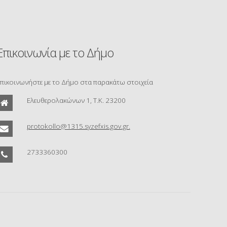
Επικοινωνία με το Δήμο
πικοινωνήστε με το Δήμο στα παρακάτω στοιχεία
Ελευθερολακώνων 1, Τ.Κ. 23200
protokollo@1315.syzefxis.gov.gr.
2733360300