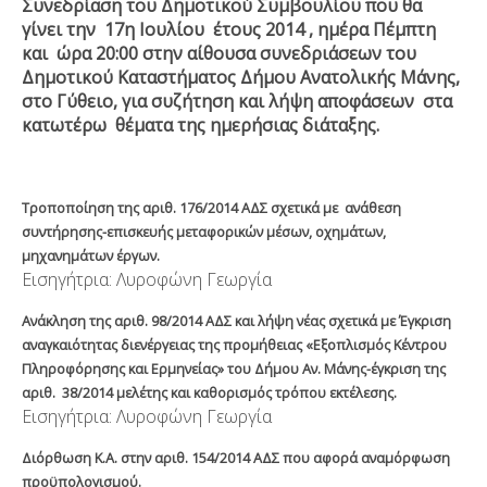
Συνεδρίαση του Δημοτικού Συμβουλίου που θα
γίνει την 17
η
Ιουλίου έτους 2014 , ημέρα Πέμπτη
και ώρα 20:00 στην αίθουσα συνεδριάσεων του
Δημοτικού Καταστήματος Δήμου Ανατολικής Μάνης,
στο Γύθειο, για συζήτηση και λήψη αποφάσεων στα
κατωτέρω θέματα της ημερήσιας διάταξης.
Τροποποίηση της αριθ. 176/2014 ΑΔΣ σχετικά με ανάθεση
συντήρησης-επισκευής μεταφορικών μέσων, οχημάτων,
μηχανημάτων έργων.
Εισηγήτρια: Λυροφώνη Γεωργία
Ανάκληση της αριθ. 98/2014 ΑΔΣ και λήψη νέας σχετικά με Έγκριση
αναγκαιότητας διενέργειας της προμήθειας «Εξοπλισμός Κέντρου
Πληροφόρησης και Ερμηνείας» του Δήμου Αν. Μάνης-έγκριση της
αριθ. 38/2014 μελέτης και καθορισμός τρόπου εκτέλεσης.
Εισηγήτρια: Λυροφώνη Γεωργία
Διόρθωση Κ.Α. στην αριθ. 154/2014 ΑΔΣ που αφορά αναμόρφωση
προϋπολογισμού.