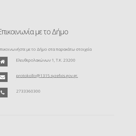
Επικοινωνία με το Δήμο
πικοινωνήστε με το Δήμο στα παρακάτω στοιχεία
Ελευθερολακώνων 1, Τ.Κ. 23200
protokollo@1315.syzefxis.gov.gr.
2733360300