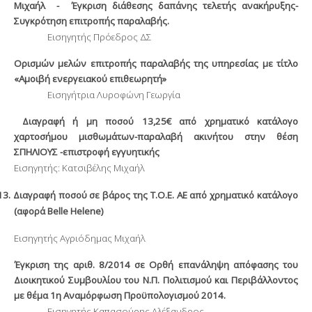
Μιχαήλ
-
Έγκριση διάθεσης δαπάνης τελετής ανακήρυξης-
Συγκρότηση επιτροπής παραλαβής.
Εισηγητής Πρόεδρος ΔΣ
Ορισμών μελών επιτροπής παραλαβής της υπηρεσίας με τίτλο
«Αμοιβή ενεργειακού επιθεωρητή»
Εισηγήτρια Λυροφώνη Γεωργία
Διαγραφή ή μη ποσού 13,25€ από χρηματικό κατάλογο
χαρτοσήμου μισθωμάτων-παραλαβή ακινήτου στην θέση
ΣΠΗΛΙΟΥΣ -επιστροφή εγγυητικής
Εισηγητής: Κατσιβέλης Μιχαήλ
13.
Διαγραφή ποσού σε βάρος της Τ.Ο.Ε. ΑΕ από χρηματικό κατάλογο
(αφορά
Belle
Helene
)
Εισηγητής Αγριόδημας Μιχαήλ
Έγκριση της αριθ. 8/2014 σε Ορθή επανάληψη απόφασης του
Διοικητικού Συμβουλίου του Ν.Π. Πολιτισμού και Περιβάλλοντος
με θέμα 1
η
Αναμόρφωση Προϋπολογισμού 2014.
Εισηγητής Καπασούρης Αλέξανδρος