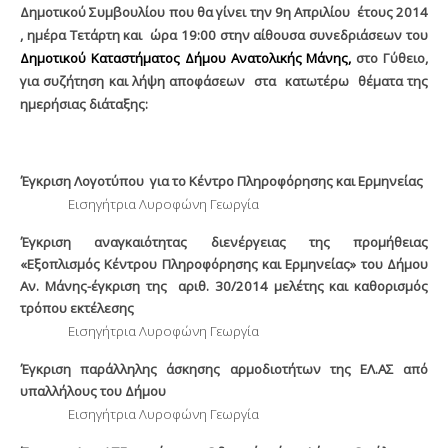
Δημοτικού Συμβουλίου που θα γίνει την 9
η
Απριλίου
έτους 2014
, ημέρα Τετάρτη και
ώρα 19:00 στην αίθουσα συνεδριάσεων του
Δημοτικού Καταστήματος Δήμου Ανατολικής Μάνης,
στο Γύθειο,
για συζήτηση και λήψη αποφάσεων
στα
κατωτέρω
θέματα της
ημερήσιας διάταξης:
Έγκριση Λογοτύπου
για το Κέντρο Πληροφόρησης και Ερμηνείας
Εισηγήτρια Λυροφώνη Γεωργία
Έγκριση αναγκαιότητας διενέργειας της προμήθειας
«Εξοπλισμός Κέντρου Πληροφόρησης και Ερμηνείας» του Δήμου
Αν. Μάνης-έγκριση της
αριθ. 30/2014 μελέτης και καθορισμός
τρόπου εκτέλεσης
Εισηγήτρια Λυροφώνη Γεωργία
Έγκριση παράλληλης άσκησης αρμοδιοτήτων της ΕΛ.ΑΣ από
υπαλλήλους του Δήμου
Εισηγήτρια Λυροφώνη Γεωργία