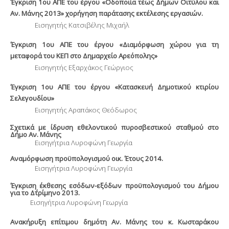
Έγκριση 1
ου
ΑΠΕ του έργου «Οδοποιία τέως Δήμων Οιτύλου και
Αν. Μάνης 2013» χορήγηση παράτασης εκτέλεσης εργασιών.
Εισηγητής Κατσιβέλης Μιχαήλ
Έγκριση 1
ου
ΑΠΕ του έργου «Διαμόρφωση χώρου για τη
μεταφορά του ΚΕΠ στο Δημαρχείο Αρεόπολης»
Εισηγητής Εξαρχάκος Γεώργιος
Έγκριση 1
ου
ΑΠΕ του έργου «Κατασκευή Δημοτικού κτιρίου
Σελεγουδίου»
Εισηγητής Αραπάκος Θεόδωρος
Σχετικά με ίδρυση εθελοντικού πυροσβεστικού σταθμού στο
Δήμο Αν. Μάνης
Εισηγήτρια Λυροφώνη Γεωργία
Αναμόρφωση προϋπολογισμού οικ. Έτους 2014.
Εισηγήτρια Λυροφώνη Γεωργία
Έγκριση έκθεσης εσόδων-εξόδων προϋπολογισμού του Δήμου
για το Δ΄τρίμηνο 2013.
Εισηγήτρια Λυροφώνη Γεωργία
Ανακήρυξη επίτιμου δημότη Αν. Μάνης του κ. Κωσταράκου