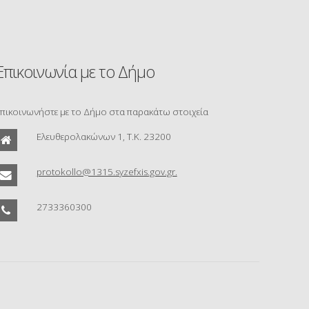
Επικοινωνία με το Δήμο
πικοινωνήστε με το Δήμο στα παρακάτω στοιχεία
Ελευθερολακώνων 1, Τ.Κ. 23200
protokollo@1315.syzefxis.gov.gr.
2733360300