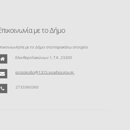
Επικοινωνία με το Δήμο
πικοινωνήστε με το Δήμο στα παρακάτω στοιχεία
Ελευθερολακώνων 1, Τ.Κ. 23200
protokollo@1315.syzefxis.gov.gr.
2733360300