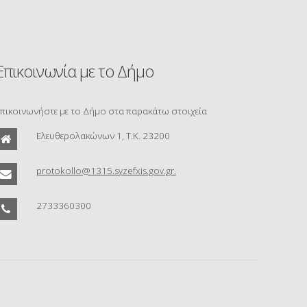
Επικοινωνία με το Δήμο
πικοινωνήστε με το Δήμο στα παρακάτω στοιχεία
Ελευθερολακώνων 1, Τ.Κ. 23200
protokollo@1315.syzefxis.gov.gr.
2733360300