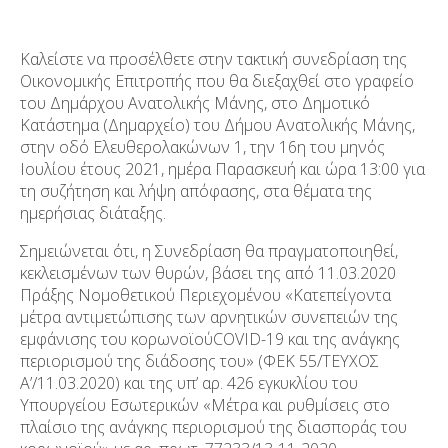
Καλείστε να προσέλθετε στην τακτική συνεδρίαση της
Οικονομικής Επιτροπής που θα διεξαχθεί στο γραφείο
του Δημάρχου Ανατολικής Μάνης, στο Δημοτικό
Κατάστημα (Δημαρχείο) του Δήμου Ανατολικής Μάνης,
στην οδό Ελευθερολακώνων 1, την 16
η
του μηνός
Ιουλίου έτους 2021, ημέρα Παρασκευή και ώρα 13:00 για
τη συζήτηση και λήψη απόφασης, στα θέματα της
ημερήσιας διάταξης.
Σημειώνεται ότι,​​ η Συνεδρίαση θα πραγματοποιηθεί​​,
κεκλεισμένων των θυρών,​​ βάσει της από 11.03.2020
Πράξης Νομοθετικού Περιεχομένου «Κατεπείγοντα
μέτρα αντιμετώπισης των αρνητικών συνεπειών της
εμφάνισης του κορωνοϊού​​COVID-19 και της ανάγκης
περιορισμού της διάδοσης του» (ΦΕΚ 55/ΤΕΥΧΟΣ
Α’/11.03.2020) και της υπ’ αρ. 426 εγκυκλίου του
Υπουργείου Εσωτερικών «Μέτρα και ρυθμίσεις στο
πλαίσιο της ανάγκης περιορισμού της διασποράς του