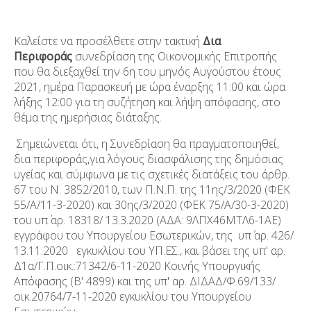
Καλείστε να προσέλθετε στην τακτική
Δια
Περιφοράς
συνεδρίαση της Οικονομικής Επιτροπής
που θα διεξαχθεί την 6
η
του μηνός Αυγούστου έτους
2021, ημέρα Παρασκευή με ώρα έναρξης 11:00 και ώρα
λήξης 12:00 για τη συζήτηση και λήψη απόφασης, στο
θέμα της ημερήσιας διάταξης.
Σημειώνεται ότι,​​ η Συνεδρίαση θα πραγματοποιηθεί​​,
δια περιφοράς,​​για λόγους διασφάλισης της δημόσιας
υγείας και σύμφωνα με τις σχετικές διατάξεις του άρθρ.
67 του Ν. 3852/2010, των Π.Ν.Π. της 11
ης
/3/2020 (ΦΕΚ
55/Α/11-3-2020) και 30
ης
/3/2020 (ΦΕΚ 75/Α/30-3-2020)
του υπ΄ αρ. 18318/ 13.3.2020 (ΑΔΑ: 9ΛΠΧ46ΜΤΛ6-1ΑΕ)
εγγράφου του Υπουργείου Εσωτερικών, της υπ΄ αρ. 426/
13.11.2020 εγκυκλίου του ΥΠ.ΕΣ., και βάσει της υπ' αρ.
Δ1α/Γ.Π.οικ.:71342/6-11-2020 Κοινής Υπουργικής
Απόφασης (Β' 4899) και της υπ' αρ. ΔΙΔΑΔ/Φ.69/133/
οικ.20764/7-11-2020 εγκυκλίου του Υπουργείου