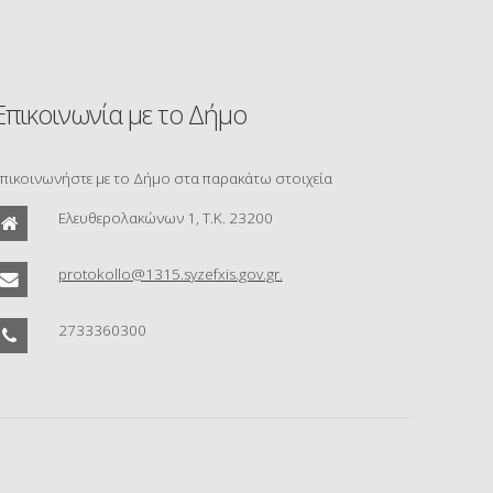
Επικοινωνία με το Δήμο
πικοινωνήστε με το Δήμο στα παρακάτω στοιχεία
Ελευθερολακώνων 1, Τ.Κ. 23200
protokollo@1315.syzefxis.gov.gr.
2733360300