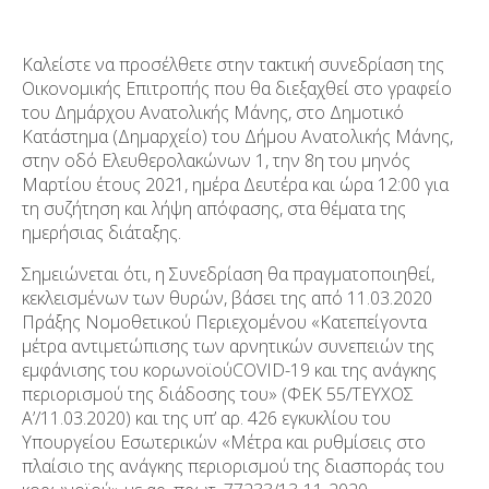
Καλείστε να προσέλθετε στην τακτική συνεδρίαση της
Οικονομικής Επιτροπής που θα διεξαχθεί στο γραφείο
του Δημάρχου Ανατολικής Μάνης, στο Δημοτικό
Κατάστημα (Δημαρχείο) του Δήμου Ανατολικής Μάνης,
στην οδό Ελευθερολακώνων 1, την 8
η
του μηνός
Μαρτίου έτους 2021, ημέρα Δευτέρα και ώρα 12:00 για
τη συζήτηση και λήψη απόφασης, στα θέματα της
ημερήσιας διάταξης.
Σημειώνεται ότι,​​ η Συνεδρίαση θα πραγματοποιηθεί​​,
κεκλεισμένων των θυρών,​​ βάσει της από 11.03.2020
Πράξης Νομοθετικού Περιεχομένου «Κατεπείγοντα
μέτρα αντιμετώπισης των αρνητικών συνεπειών της
εμφάνισης του κορωνοϊού​​COVID-19 και της ανάγκης
περιορισμού της διάδοσης του» (ΦΕΚ 55/ΤΕΥΧΟΣ
Α’/11.03.2020) και της υπ’ αρ. 426 εγκυκλίου του
Υπουργείου Εσωτερικών «Μέτρα και ρυθμίσεις στο
πλαίσιο της ανάγκης περιορισμού της διασποράς του