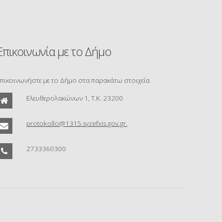
Επικοινωνία με το Δήμο
πικοινωνήστε με το Δήμο στα παρακάτω στοιχεία
Ελευθερολακώνων 1, Τ.Κ. 23200
protokollo@1315.syzefxis.gov.gr.
2733360300