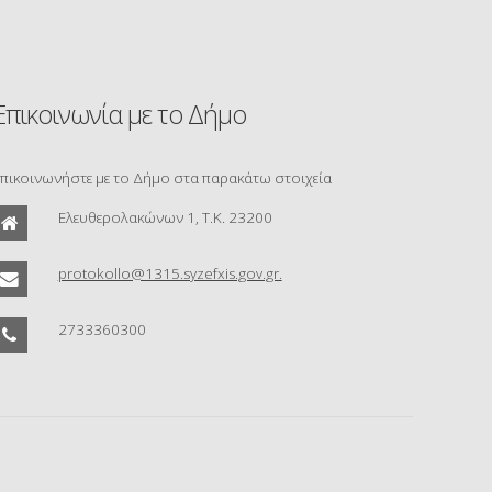
Επικοινωνία με το Δήμο
πικοινωνήστε με το Δήμο στα παρακάτω στοιχεία
Ελευθερολακώνων 1, Τ.Κ. 23200
protokollo@1315.syzefxis.gov.gr.
2733360300