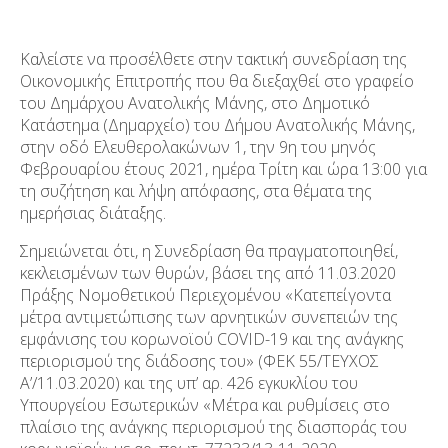
Καλείστε να προσέλθετε στην τακτική συνεδρίαση της
Οικονομικής Επιτροπής που θα διεξαχθεί στο γραφείο
του Δημάρχου Ανατολικής Μάνης, στο Δημοτικό
Κατάστημα (Δημαρχείο) του Δήμου Ανατολικής Μάνης,
στην οδό Ελευθερολακώνων 1, την 9
η
του μηνός
Φεβρουαρίου έτους 2021, ημέρα Τρίτη και ώρα 13:00 για
τη συζήτηση και λήψη απόφασης, στα θέματα της
ημερήσιας διάταξης.
Σημειώνεται ότι,​​ η Συνεδρίαση θα πραγματοποιηθεί​​,
κεκλεισμένων των θυρών,​​ βάσει της από 11.03.2020
Πράξης Νομοθετικού Περιεχομένου «Κατεπείγοντα
μέτρα αντιμετώπισης των αρνητικών συνεπειών της
εμφάνισης του κορωνοϊού​​ COVID-19 και της ανάγκης
περιορισμού της διάδοσης του» (ΦΕΚ 55/ΤΕΥΧΟΣ
Α’/11.03.2020) και της υπ’ αρ. 426 εγκυκλίου του
Υπουργείου Εσωτερικών «Μέτρα και ρυθμίσεις στο
πλαίσιο της ανάγκης περιορισμού της διασποράς του